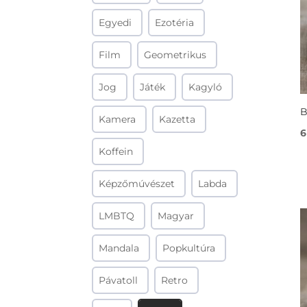
Egyedi
Ezotéria
Film
Geometrikus
Jog
Játék
Kagyló
B
Kamera
Kazetta
6
Koffein
Képzőmúvészet
Labda
LMBTQ
Magyar
Mandala
Popkultúra
Pávatoll
Retro