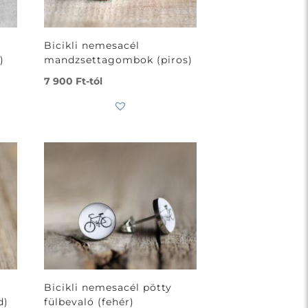
Bicikli nemesacél
)
mandzsettagombok (piros)
7 900
Ft
-tól
Bicikli nemesacél pötty
d)
fülbevaló (fehér)