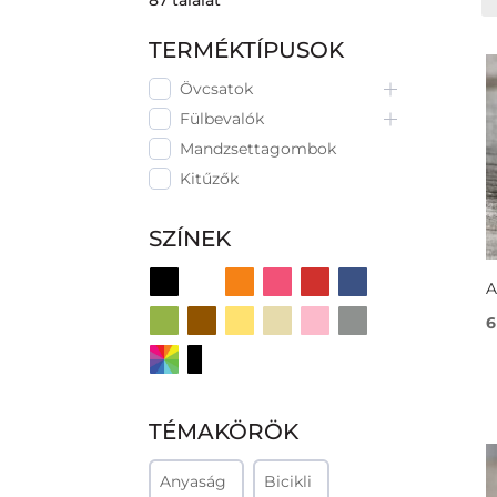
87
találat
TERMÉKTÍPUSOK
Övcsatok
Fülbevalók
Mandzsettagombok
Kitűzők
SZÍNEK
A
6
TÉMAKÖRÖK
Anyaság
Bicikli