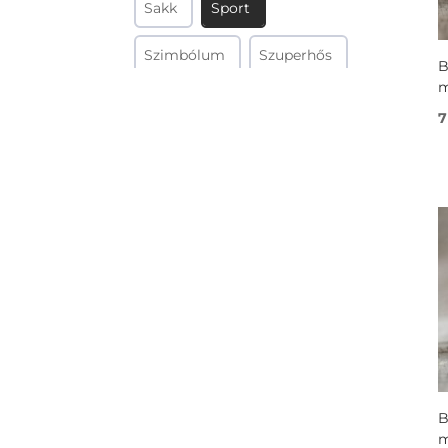
Sakk
Sport
Szimbólum
Szuperhős
B
m
Színezett
Tenger
7
Természet
Tudomány
Térkép
Vallás
Világűr
Virágos
Zen
Zene
Zászló
B
m