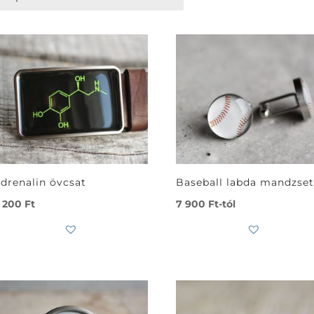
drenalin övcsat
Baseball labda mandzset
 200
Ft
7 900
Ft
-tól