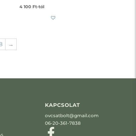
4 100
Ft
-tól
8
→
KAPCSOLAT
ovcsatbolt@gmail.com
06-20-361-7838
tó