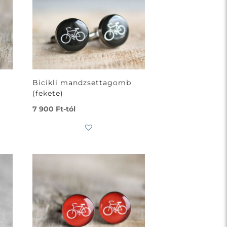
Bicikli mandzsettagomb
(fekete)
7 900
Ft
-tól