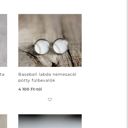
ta
Baseball labda nemesacél
pötty fülbevalók
4 100
Ft
-tól