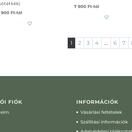
sötétkék)
7 900
Ft
-tól
 900
Ft
-tól
1
2
3
4
…
6
7
ÓI FIÓK
INFORMÁCIÓK
ceim
Vásárlási feltételek
Szállítási információk
Adatvédelmi tájékozta