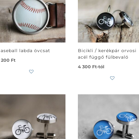
aseball labda övcsat
Bicikli / kerékpár orvosi
acél függő fülbevaló
 200
Ft
4 300
Ft
-tól