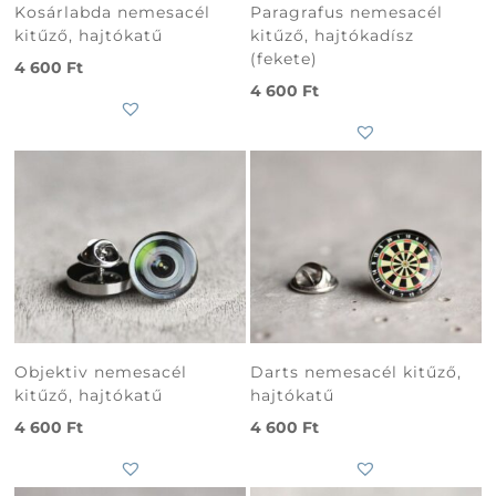
Kosárlabda nemesacél
Paragrafus nemesacél
kitűző, hajtókatű
kitűző, hajtókadísz
(fekete)
4 600
Ft
4 600
Ft
Objektiv nemesacél
Darts nemesacél kitűző,
kitűző, hajtókatű
hajtókatű
4 600
Ft
4 600
Ft