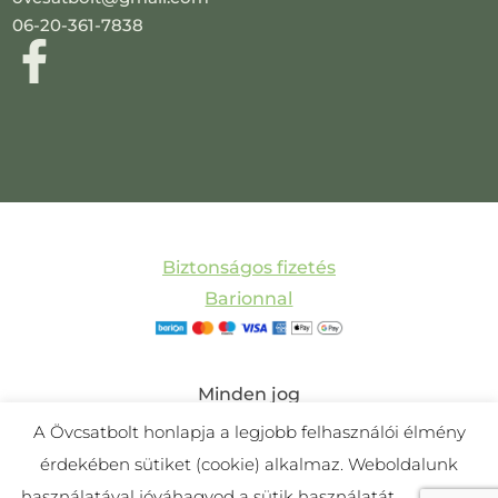
06-20-361-7838
Biztonságos fizetés
Barionnal
Minden jog
fenntartva! © 2011-
A Övcsatbolt honlapja a legjobb felhasználói élmény
2025 Övcsatbolt |
érdekében sütiket (cookie) alkalmaz. Weboldalunk
Készítette:
Mira
használatával jóváhagyod a sütik használatát.
Cookie