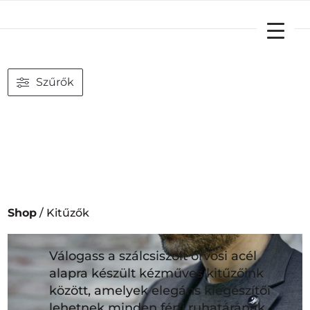
YOUR CART
Szűrők
Shop
/ Kitűzők
Válogass a szálcsiszolt orvosi acél
alapra készült kézműves kitűzőink
között, amelyek elegáns kiegészítői
lehetnek minden férfi ruhatárának.