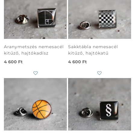
Aranymetszés nemesacél
Sakktábla nemesacél
kitűző, hajtókadísz
kitűző, hajtókatű
4 600
Ft
4 600
Ft