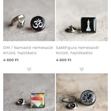
OM / Namaste nemesacél
Sakkfigura nemesacél
kitűző, hajtókatű
kitűző, hajtókadísz
4 600
Ft
4 600
Ft
Subtotal
0
Ft