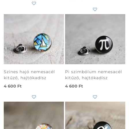
Színes hajó nemesacél
Pi szimbólum nemesacél
kitűző, hajtókadísz
kitűző, hajtókadísz
4 600
Ft
4 600
Ft