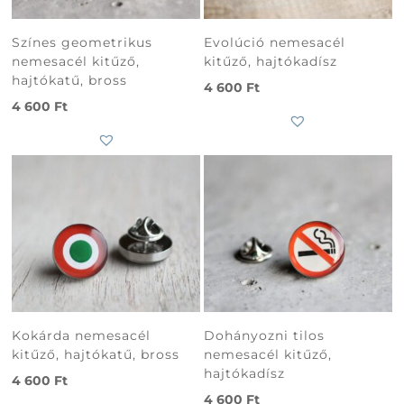
Színes geometrikus
Evolúció nemesacél
nemesacél kitűző,
kitűző, hajtókadísz
hajtókatű, bross
4 600
Ft
4 600
Ft
Kokárda nemesacél
Dohányozni tilos
kitűző, hajtókatű, bross
nemesacél kitűző,
hajtókadísz
4 600
Ft
4 600
Ft