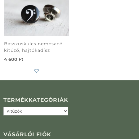
Basszuskulcs nemesacél
kitűző, hajtókadísz
4 600
Ft
TERMÉKKATEGÓRIÁK
VÁSÁRLÓI FIÓK