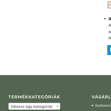
B
A
a
N
TERMÉKKATEGÓRIÁK
VÁSÁRL
Kedven
Válassz egy kategóriát