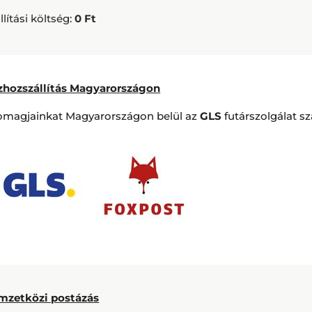
llítási költség:
0 Ft
zhozszállítás Magyarországon
omagjainkat Magyarországon belül az
GLS
futárszolgálat szá
mzetközi postázás