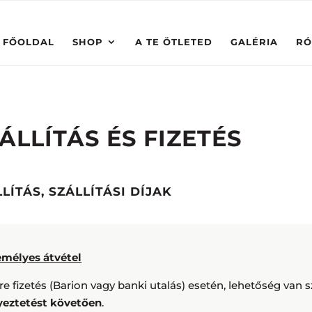
FŐOLDAL
SHOP
A TE ÖTLETED
GALÉRIA
RÓ
ÁLLÍTÁS ÉS FIZETÉS
LÍTÁS, SZÁLLÍTÁSI DÍJAK
emélyes átvétel
re fizetés (Barion vagy banki utalás) esetén, lehetőség van
yeztetést követően
.