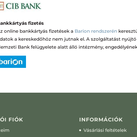
ankkártyás fizetés
z online bankkártyás fizetések a
Barion rendszerén
keresztü
datok a kereskedőhöz nem jutnak el. A szolgáltatást nyújt
emzeti Bank felügyelete alatt álló intézmény, engedélyéne
ÓI FIÓK
INFORMÁCIÓK
ceim
Vásárlási feltételek