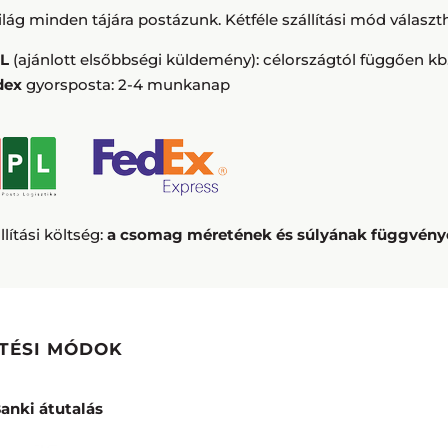
ilág minden tájára postázunk. Kétféle szállítási mód választ
PL
(ajánlott elsőbbségi küldemény): célországtól függően kb
dex
gyorsposta: 2-4 munkanap
llítási költség:
a csomag méretének és súlyának függvénye,
ETÉSI MÓDOK
anki átutalás