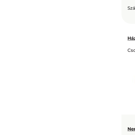
Szá
Há
Cs
Ne