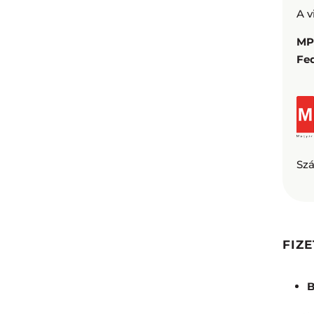
A v
M
Fe
Szá
FIZ
B