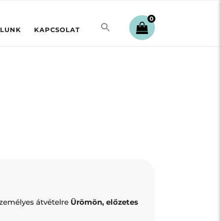
0
LUNK
KAPCSOLAT
 személyes
átvételre
Ürömön, előzetes