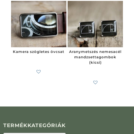
Kamera szögletes övcsat
Aranymetszés nemesacél
mandzsettagombok
6 200
Ft
(kicsi)
7 900
Ft
-tól
TERMÉKKATEGÓRIÁK