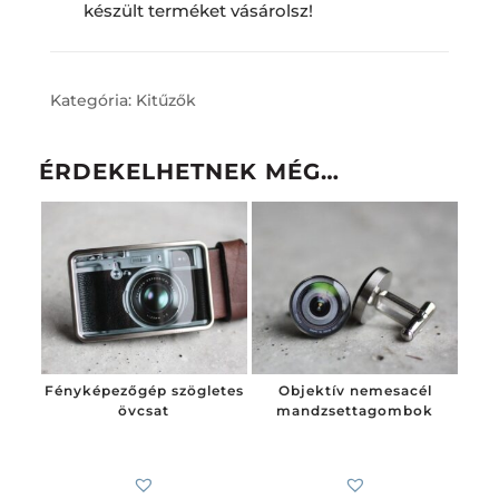
készült terméket vásárolsz!
Kategória:
Kitűzők
ÉRDEKELHETNEK MÉG…
Fényképezőgép szögletes
Objektív nemesacél
övcsat
mandzsettagombok
6 200
Ft
7 900
Ft
-tól