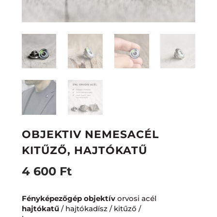
OBJEKTIV NEMESACÉL
KITŰZŐ, HAJTÓKATŰ
4 600
Ft
Fényképezőgép objektív
orvosi acél
hajtókatű
/ hajtókadísz / kitűző /