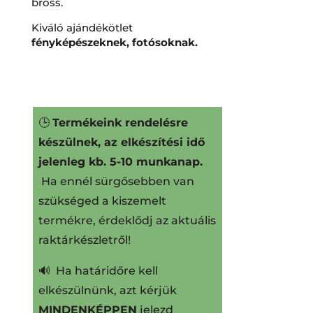
bross.
Kiváló ajándékötlet
fényképészeknek, fotósoknak.
🕒
Termékeink rendelésre
készülnek, az elkészítési idő
jelenleg kb. 5-10 munkanap.
Ha ennél sürgősebben van
szükséged a kiszemelt
termékre, érdeklődj az aktuális
raktárkészletről!
🔊 Ha határidőre kell
elkészülnünk, azt kérjük
MINDENKÉPPEN
jelezd