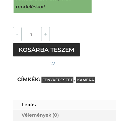
rendeléskor!
Objektiv
-
+
nemesacél
kitűző,
KOSÁRBA TESZEM
hajtókatű
mennyiség
CÍMKÉK:
,
FÉNYKÉPÉSZET
KAMERA
Leírás
Subtotal
0
Ft
Vélemények (0)