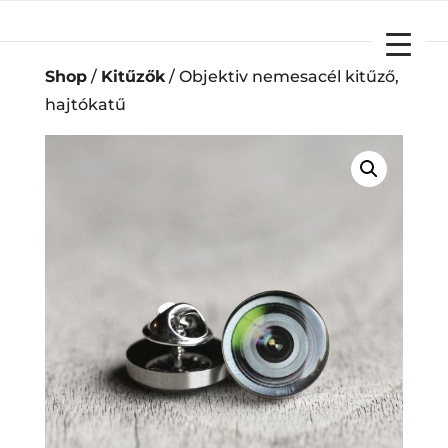
YOUR CART
Shop
/
Kitűzők
/ Objektiv nemesacél kitűző,
hajtókatű