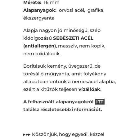
Mérete:
16 mm
Alapanyagok:
orvosi acél, grafika,
ékszergyanta
Alapja nagyon jó minőségű, szép
kidolgozású
SEBÉSZETI ACÉL
(antiallergén)
, masszív, nem kopik,
nem oxidálódik.
Borításuk kemény, üvegszerű, de
törésálló műgyanta, amit folyékony
állapotban öntünk a nemesacél alapba,
ezért a kitűzők teljesen
vízállóak
.
A felhasznált alapanyagokról
ITT
találsz részletesebb információt.
▸▸▸ Köszönjük, hogy egyedi, kézzel