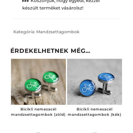
▸▸▸ Köszönjük, hogy egyedi, kézzel
készült terméket vásárolsz!
Kategória:
Mandzsettagombok
ÉRDEKELHETNEK MÉG…
Bicikli nemesacél
Bicikli nemesacél
mandzsettagombok (zöld)
mandzsettagombok (kék)
7 900
Ft
-tól
7 900
Ft
-tól