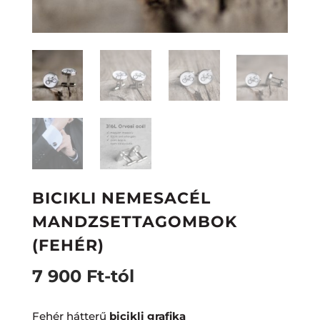
BICIKLI NEMESACÉL
MANDZSETTAGOMBOK
(FEHÉR)
7 900
Ft
-tól
Fehér hátterű
bicikli grafika