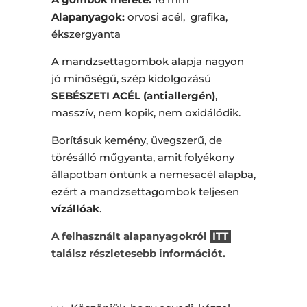
Alapanyagok:
orvosi acél, grafika,
ékszergyanta
A mandzsettagombok alapja nagyon
jó minőségű, szép kidolgozású
SEBÉSZETI ACÉL (antiallergén)
,
masszív, nem kopik, nem oxidálódik.
Borításuk kemény, üvegszerű, de
törésálló műgyanta, amit folyékony
állapotban öntünk a nemesacél alapba,
ezért a mandzsettagombok teljesen
vízállóak
.
A felhasznált alapanyagokról
ITT
találsz részletesebb információt.