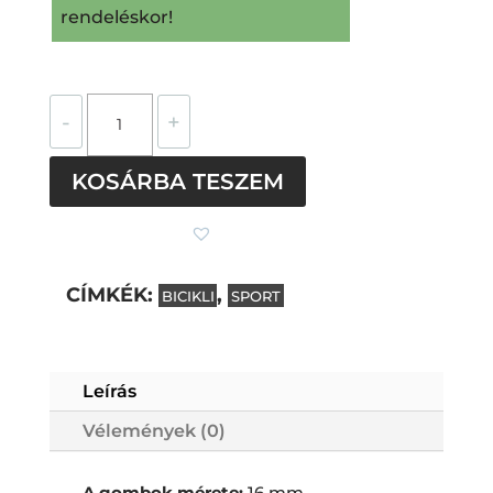
rendeléskor!
Bicikli
-
+
nemesacél
mandzsettagombok
KOSÁRBA TESZEM
(fehér)
mennyiség
CÍMKÉK:
,
BICIKLI
SPORT
Leírás
Vélemények (0)
Subtotal
0
Ft
A gombok mérete:
16 mm