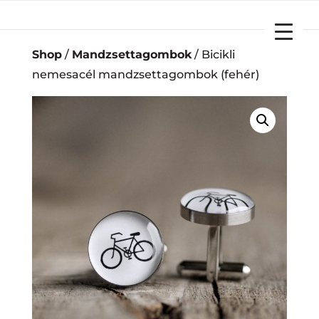
YOUR CART
Shop
/
Mandzsettagombok
/ Bicikli
nemesacél mandzsettagombok (fehér)