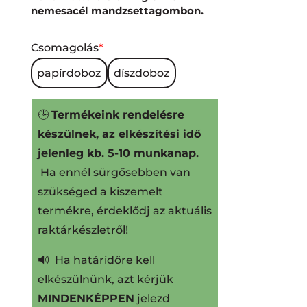
nemesacél mandzsettagombon.
Csomagolás
*
papírdoboz
díszdoboz
🕒
Termékeink rendelésre
készülnek, az elkészítési idő
jelenleg kb. 5-10 munkanap.
Ha ennél sürgősebben van
szükséged a kiszemelt
termékre, érdeklődj az aktuális
raktárkészletről!
🔊 Ha határidőre kell
elkészülnünk, azt kérjük
MINDENKÉPPEN
jelezd