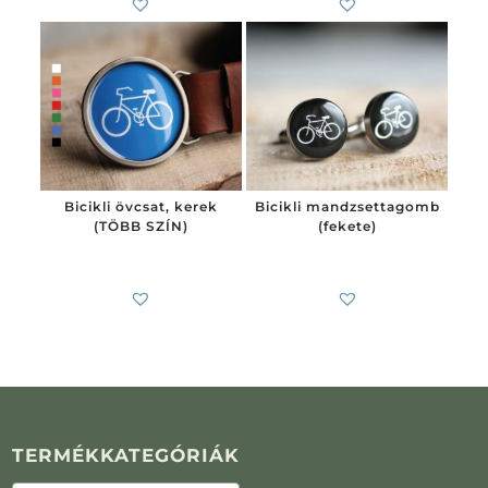
Bicikli övcsat, kerek
Bicikli mandzsettagomb
(TÖBB SZÍN)
(fekete)
6 200
Ft
7 900
Ft
-tól
TERMÉKKATEGÓRIÁK