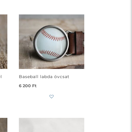
l
Baseball labda övcsat
6 200
Ft