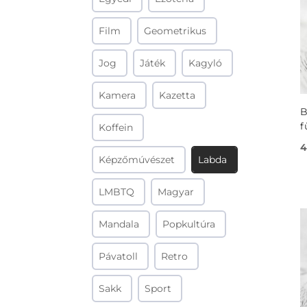
Film
Geometrikus
Jog
Játék
Kagyló
Kamera
Kazetta
B
f
Koffein
4
Képzőmúvészet
Labda
LMBTQ
Magyar
Mandala
Popkultúra
Pávatoll
Retro
Sakk
Sport