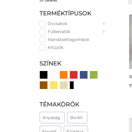
31
találat
TERMÉKTÍPUSOK
Övcsatok
Fülbevalók
Mandzsettagombok
Kitűzők
SZÍNEK
B
7
TÉMAKÖRÖK
Anyaság
Bicikli
Egyedi
Ezotéria