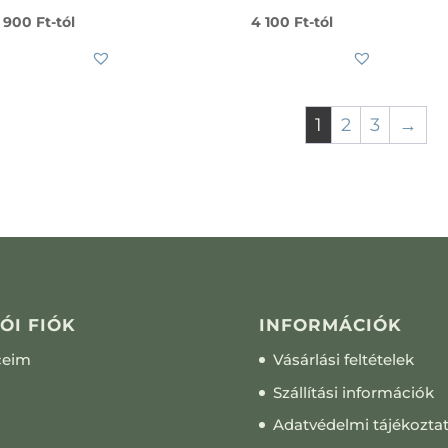
 900
Ft
-tól
4 100
Ft
-tól
1
2
3
→
ÓI FIÓK
INFORMÁCIÓK
ceim
Vásárlási feltételek
Szállítási információk
Adatvédelmi tájékozta