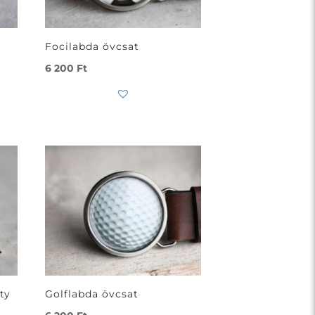
Focilabda övcsat
6 200
Ft
ty
Golflabda övcsat