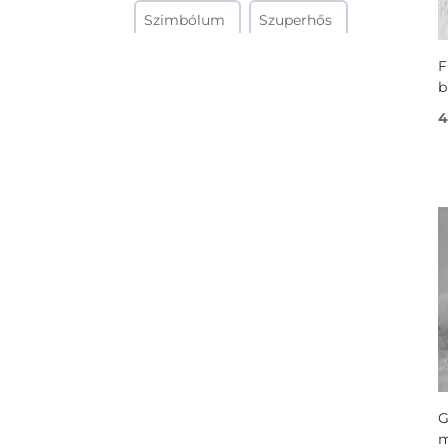
Szimbólum
Szuperhős
F
Színezett
Tenger
b
Természet
Tudomány
4
Térkép
Vallás
Világűr
Virágos
Zen
Zene
Zászló
G
m