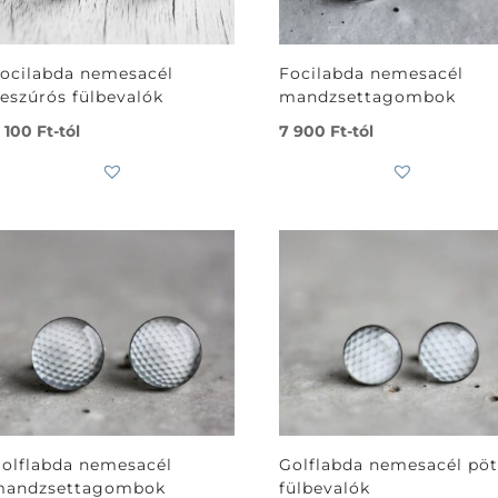
ocilabda nemesacél
Focilabda nemesacél
eszúrós fülbevalók
mandzsettagombok
 100
Ft
-tól
7 900
Ft
-tól
olflabda nemesacél
Golflabda nemesacél pöt
andzsettagombok
fülbevalók