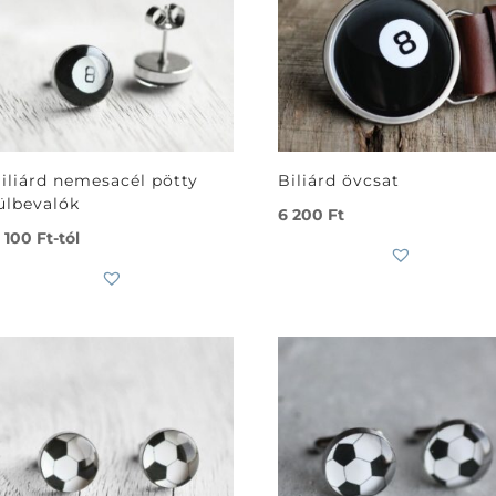
iliárd nemesacél pötty
Biliárd övcsat
ülbevalók
6 200
Ft
 100
Ft
-tól