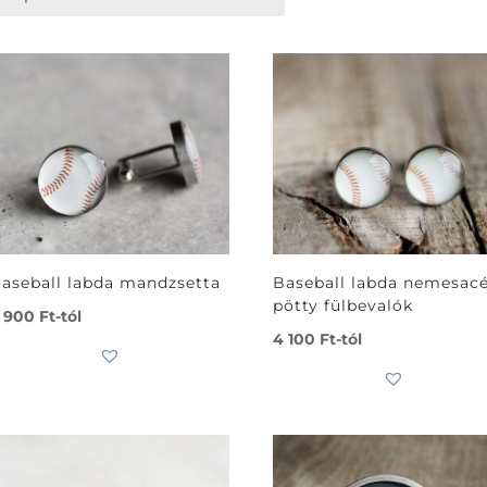
aseball labda mandzsetta
Baseball labda nemesacé
pötty fülbevalók
 900
Ft
-tól
4 100
Ft
-tól