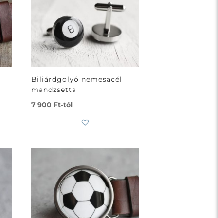
Biliárdgolyó nemesacél
mandzsetta
7 900
Ft
-tól