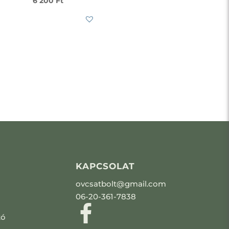
6 200
Ft
KAPCSOLAT
ovcsatbolt@gmail.com
06-20-361-7838
tó