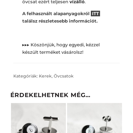
övcsat ezért teljesen
vízálló
.
A felhasznált alapanyagokról
ITT
találsz részletesebb információt.
▸▸▸ Köszönjük, hogy egyedi, kézzel
készült terméket vásárolsz!
Kategóriák:
Kerek
,
Övcsatok
ÉRDEKELHETNEK MÉG…