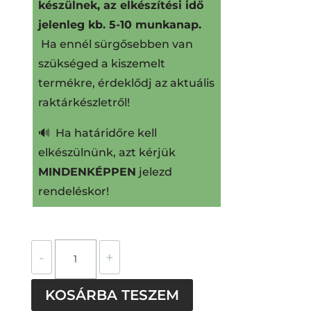
készülnek, az elkészítési idő
jelenleg kb. 5-10 munkanap.
Ha ennél sürgősebben van
szükséged a kiszemelt
termékre, érdeklődj az aktuális
raktárkészletről!
🔊 Ha határidőre kell
elkészülnünk, azt kérjük
MINDENKÉPPEN
jelezd
rendeléskor!
Biliárd
-
+
övcsat
mennyiség
KOSÁRBA TESZEM