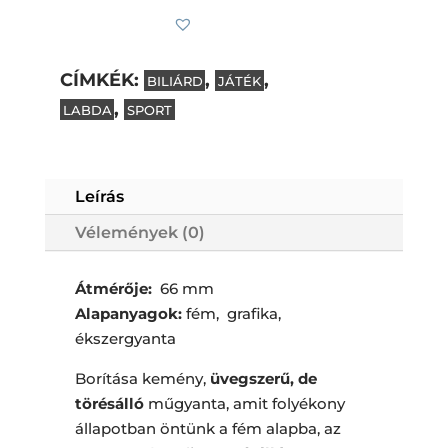
CÍMKÉK:
,
,
BILIÁRD
JÁTÉK
,
LABDA
SPORT
Subtotal
0
Ft
Leírás
Vélemények (0)
Átmérője:
66 mm
Alapanyagok:
fém, grafika,
ékszergyanta
Borítása kemény,
üvegszerű, de
törésálló
műgyanta, amit folyékony
állapotban öntünk a fém alapba, az