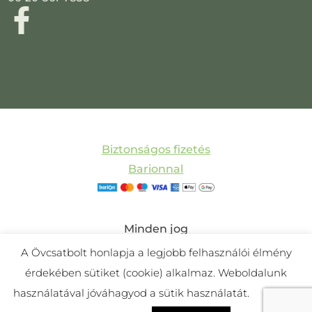
Biztonságos fizetés
Barionnal
Minden jog
fenntartva! © 2011-
A Övcsatbolt honlapja a legjobb felhasználói élmény
2025 Övcsatbolt |
érdekében sütiket (cookie) alkalmaz. Weboldalunk
Készítette:
Mira
használatával jóváhagyod a sütik használatát.
Cookie
Webdesign és