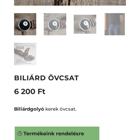
BILIÁRD ÖVCSAT
6 200
Ft
Biliárdgolyó
kerek övcsat.
🕒
Termékeink rendelésre