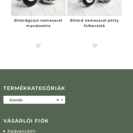
Biliárdgolyó nemesacél
Biliárd nemesacél pötty
mandzsetta
fülbevalók
7 900
Ft
-tól
4 100
Ft
-tól
TERMÉKKATEGÓRIÁK
Kerek
×
VÁSÁRLÓI FIÓK
Kedvenceim