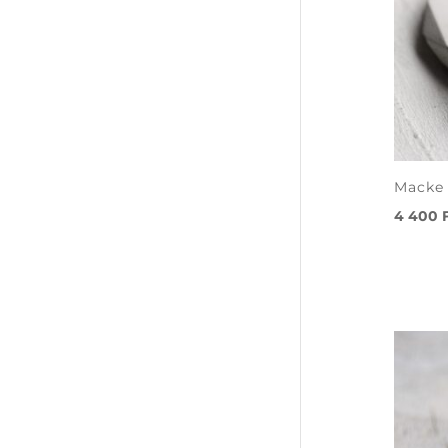
Macke 
4 400