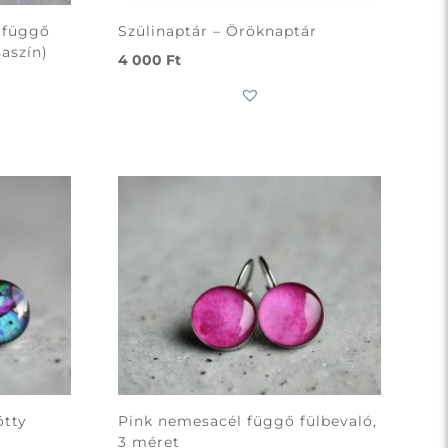
 függő
Szülinaptár – Öröknaptár
saszín)
4 000
Ft
ötty
Pink nemesacél függő fülbevaló,
3 méret