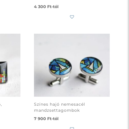
4 300
Ft
-tól
,
Színes hajó nemesacél
mandzsettagombok
7 900
Ft
-tól