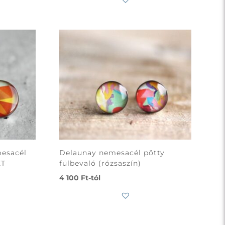
mesacél
Delaunay nemesacél pötty
ET
fülbevaló (rózsaszín)
4 100
Ft
-tól