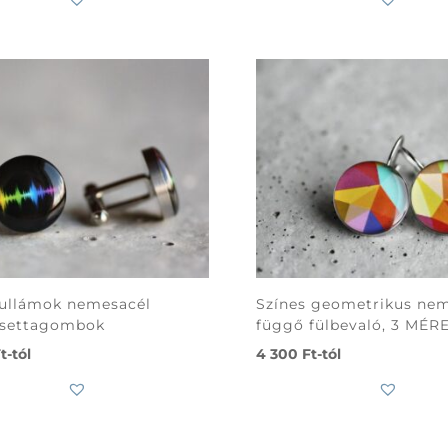
ullámok nemesacél
Színes geometrikus ne
settagombok
függő fülbevaló, 3 MÉR
t
-tól
4 300
Ft
-tól