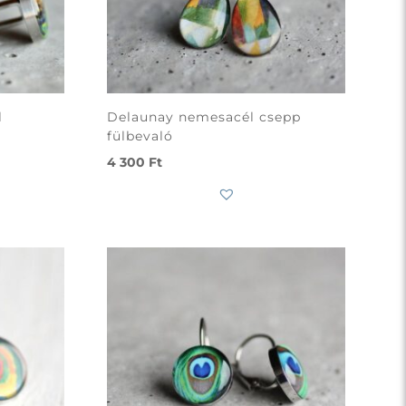
l
Delaunay nemesacél csepp
fülbevaló
4 300
Ft