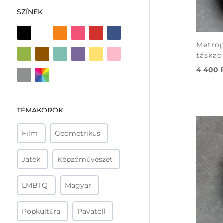
SZÍNEK
Metrop
táskad
4 400
TÉMAKÖRÖK
Film
Geometrikus
Játék
Képzőmúvészet
LMBTQ
Magyar
Popkultúra
Pávatoll