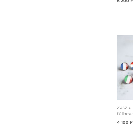
6 200
F
Zászló
fülbev
4 100
F