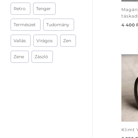
Retro
Tenger
Magány
táskad
Természet
Tudomány
4 400
Vallás
Virágos
Zen
Zene
Zászló
Klimt 