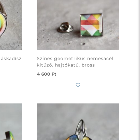
táskadísz
Színes geometrikus nemesacél
kitűző, hajtókatű, bross
4 600
Ft