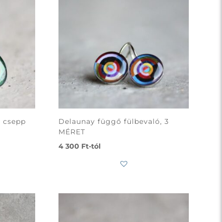
l csepp
Delaunay függő fülbevaló, 3
MÉRET
4 300
Ft
-tól