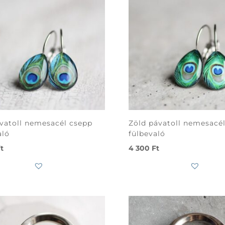
vatoll nemesacél csepp
Zöld pávatoll nemesacé
aló
fülbevaló
t
4 300
Ft