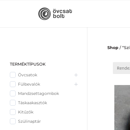
Shop
/ “Sz
TERMÉKTÍPUSOK
Övcsatok
Fülbevalók
Mandzsettagombok
Táskaakasztók
Kitűzők
Szülinaptár