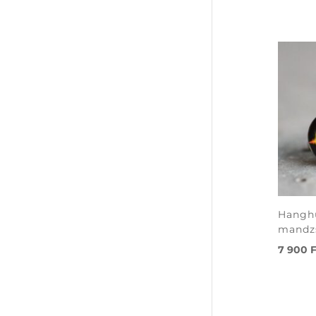
Hangh
mandz
7 900
F