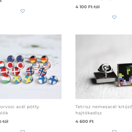
t
4 100
Ft
-tól
 orvosi acél pötty
Tetrisz nemesacél kitűző
alók
hajtókadísz
t
-tól
4 600
Ft