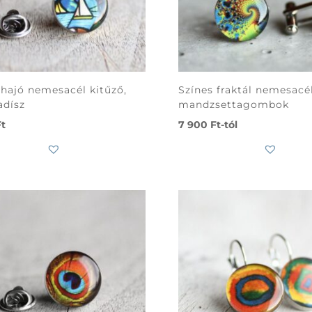
 hajó nemesacél kitűző,
Színes fraktál nemesacé
adísz
mandzsettagombok
Ft
7 900
Ft
-tól