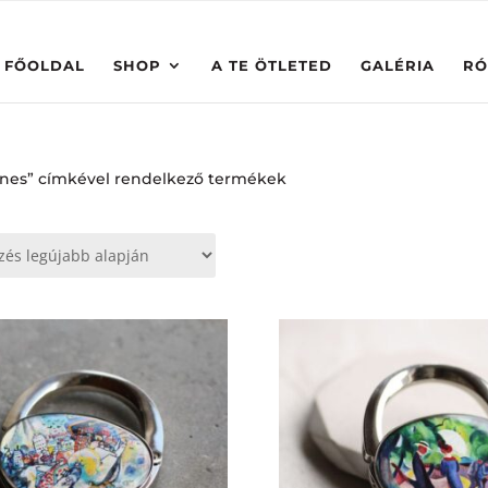
FŐOLDAL
SHOP
A TE ÖTLETED
GALÉRIA
RÓ
ínes” címkével rendelkező termékek