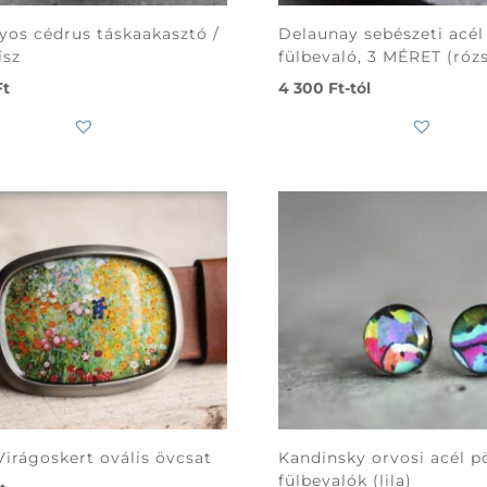
os cédrus táskaakasztó /
Delaunay sebészeti acél
ísz
fülbevaló, 3 MÉRET (róz
Ft
4 300
Ft
-tól
Virágoskert ovális övcsat
Kandinsky orvosi acél p
fülbevalók (lila)