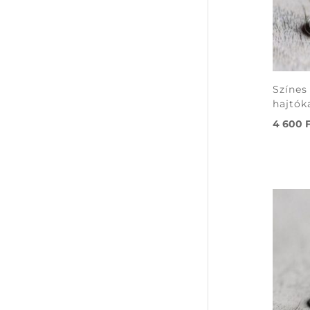
Színes
hajtók
4 600