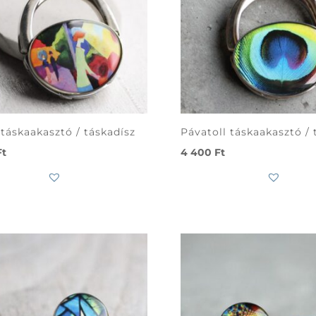
táskaakasztó / táskadísz
Pávatoll táskaakasztó / 
Ft
4 400
Ft