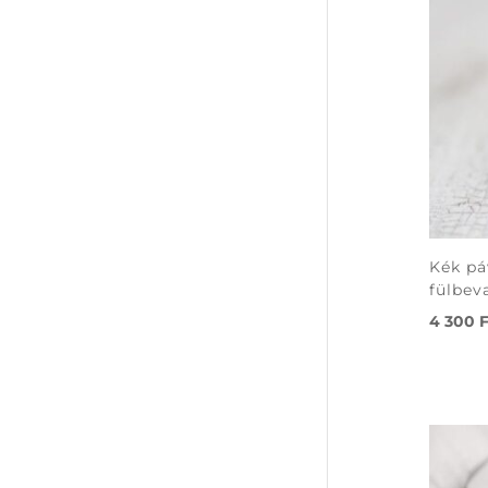
Kék pá
fülbev
4 300
F