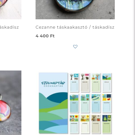
áskadísz
Cezanne táskaakasztó / táskadísz
4 400
Ft