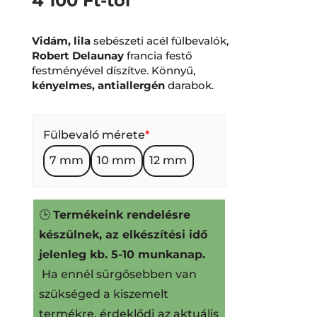
4 100
Ft
-tól
Vidám, lila
sebészeti acél fülbevalók,
Robert Delaunay
francia festő
festményével díszítve. Könnyű,
kényelmes, antiallergén
darabok.
Fülbevaló mérete
*
7 mm
10 mm
12 mm
🕒
Termékeink rendelésre
készülnek, az elkészítési idő
jelenleg kb. 5-10 munkanap.
Ha ennél sürgősebben van
szükséged a kiszemelt
termékre, érdeklődj az aktuális