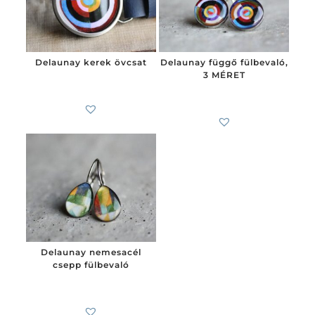
Delaunay kerek övcsat
Delaunay függő fülbevaló,
3 MÉRET
6 200
Ft
4 300
Ft
-tól
Delaunay nemesacél
csepp fülbevaló
4 300
Ft