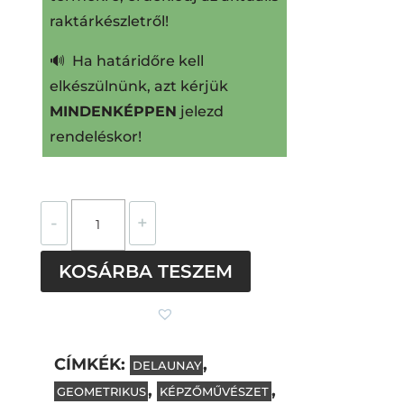
raktárkészletről!
🔊 Ha határidőre kell
elkészülnünk, azt kérjük
MINDENKÉPPEN
jelezd
rendeléskor!
Delaunay
-
+
nemesacél
pötty
KOSÁRBA TESZEM
fülbevaló
mennyiség
CÍMKÉK:
,
DELAUNAY
,
,
GEOMETRIKUS
KÉPZŐMŰVÉSZET