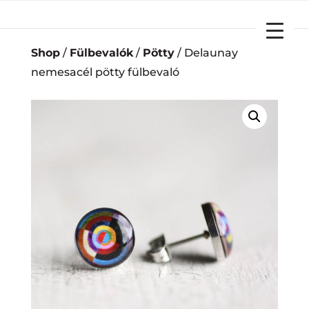
YOUR CART
Shop
/
Fülbevalók
/
Pötty
/ Delaunay
nemesacél pötty fülbevaló