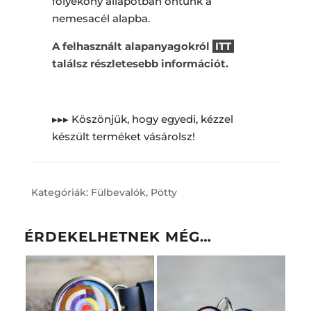
folyékony állapotban öntünk a
nemesacél alapba.
A felhasznált alapanyagokról
ITT
találsz részletesebb információt.
▸▸▸ Köszönjük, hogy egyedi, kézzel
készült terméket vásárolsz!
Kategóriák:
Fülbevalók
,
Pötty
ÉRDEKELHETNEK MÉG…