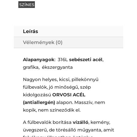
Subtotal
0
Ft
SZÍNES
Leírás
Vélemények (0)
Alapanyagok
: 316L
sebészeti acél
,
grafika, ékszergyanta
Nagyon helyes, kicsi, pillekönnyű
fülbevalók, jó minőségű, szép
kidolgozású
ORVOSI ACÉL
(antiallergén)
alapon. Masszív, nem
kopik, nem színeződik el.
A fülbevalók borítása
vízálló
, kemény,
üvegszerű, de törésálló műgyanta, amit