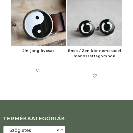
Jin-jang övcsat
Enso / Zen kör nemesacél
mandzsettagombok
6 200
Ft
7 900
Ft
-tól
TERMÉKKATEGÓRIÁK
Szögletes
×