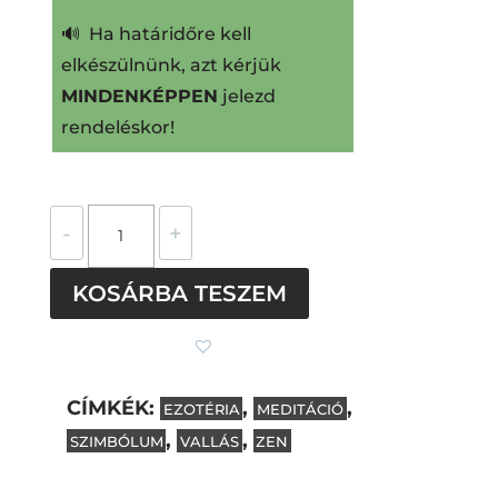
🔊 Ha határidőre kell
elkészülnünk, azt kérjük
MINDENKÉPPEN
jelezd
rendeléskor!
Enso
-
+
/
Zen
KOSÁRBA TESZEM
kör
övcsat
mennyiség
CÍMKÉK:
,
,
EZOTÉRIA
MEDITÁCIÓ
Subtotal
0
Ft
,
,
SZIMBÓLUM
VALLÁS
ZEN