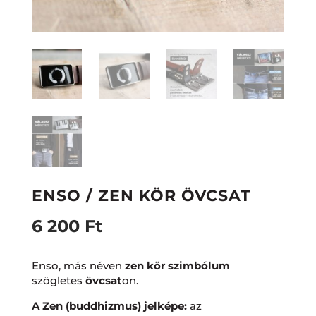
ENSO / ZEN KÖR ÖVCSAT
6 200
Ft
Enso, más néven
zen kör szimbólum
szögletes
övcsat
on.
A Zen (buddhizmus) jelképe:
az