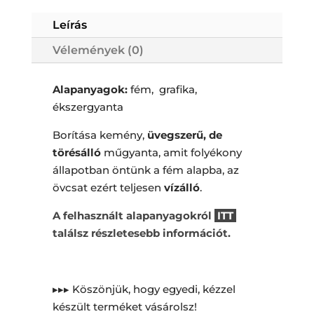
Leírás
Vélemények (0)
Alapanyagok:
fém, grafika,
ékszergyanta
Borítása kemény,
üvegszerű, de
törésálló
műgyanta, amit folyékony
állapotban öntünk a fém alapba, az
övcsat ezért teljesen
vízálló
.
A felhasznált alapanyagokról
ITT
találsz részletesebb információt.
▸▸▸ Köszönjük, hogy egyedi, kézzel
készült terméket vásárolsz!