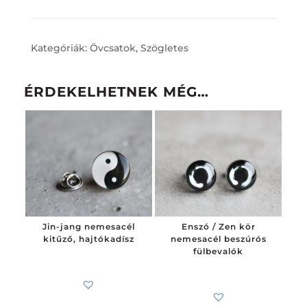
Kategóriák:
Övcsatok
,
Szögletes
ÉRDEKELHETNEK MÉG…
Jin-jang nemesacél
Enszó / Zen kör
kitűző, hajtókadísz
nemesacél beszúrós
fülbevalók
4 600
Ft
4 100
Ft
-tól