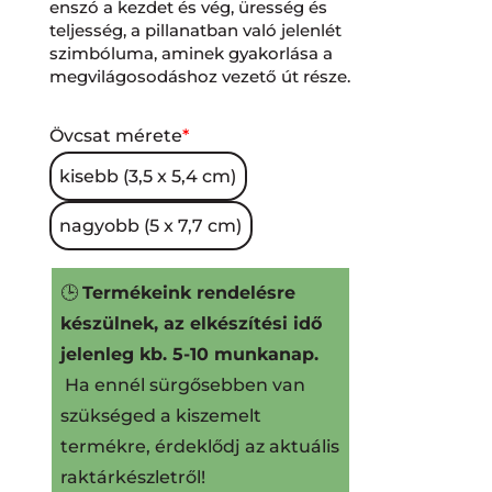
enszó a kezdet és vég, üresség és
teljesség, a pillanatban való jelenlét
szimbóluma, aminek gyakorlása a
megvilágosodáshoz vezető út része.
Övcsat mérete
*
kisebb (3,5 x 5,4 cm)
nagyobb (5 x 7,7 cm)
🕒
Termékeink rendelésre
készülnek, az elkészítési idő
jelenleg kb. 5-10 munkanap.
Ha ennél sürgősebben van
szükséged a kiszemelt
termékre, érdeklődj az aktuális
raktárkészletről!