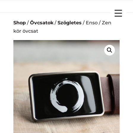
YOUR CART
Shop
/
Övcsatok
/
Szögletes
/ Enso / Zen
kör övcsat