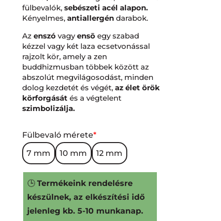
fülbevalók,
sebészeti acél alapon.
Kényelmes,
antiallergén
darabok.
Az
enszó
vagy
ensō
egy szabad
kézzel vagy két laza ecsetvonással
rajzolt kör, amely a zen
buddhizmusban többek között az
abszolút megvilágosodást, minden
dolog kezdetét és végét,
az élet örök
körforgását
és a végtelent
szimbolizálja.
Fülbevaló mérete
*
7 mm
10 mm
12 mm
🕒
Termékeink rendelésre
készülnek, az elkészítési idő
jelenleg kb. 5-10 munkanap.