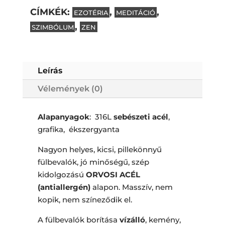
fülbevalók
CÍMKÉK:
,
,
EZOTÉRIA
MEDITÁCIÓ
Subtotal
0
Ft
mennyiség
,
SZIMBÓLUM
ZEN
Leírás
Vélemények (0)
Alapanyagok
: 316L
sebészeti acél
,
grafika, ékszergyanta
Nagyon helyes, kicsi, pillekönnyű
fülbevalók, jó minőségű, szép
kidolgozású
ORVOSI ACÉL
(antiallergén)
alapon. Masszív, nem
kopik, nem színeződik el.
A fülbevalók borítása
vízálló
, kemény,