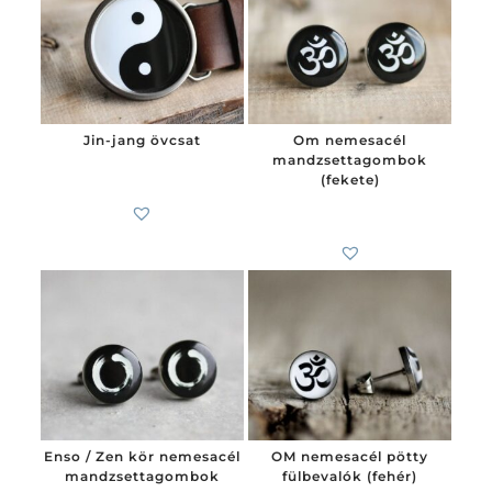
Jin-jang övcsat
Om nemesacél
mandzsettagombok
6 200
Ft
(fekete)
7 900
Ft
-tól
Enso / Zen kör nemesacél
OM nemesacél pötty
mandzsettagombok
fülbevalók (fehér)