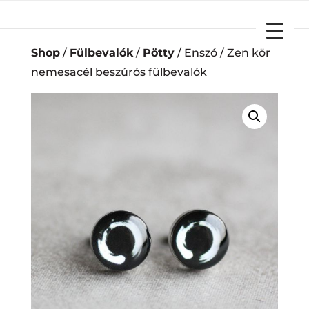
YOUR CART
Shop
/
Fülbevalók
/
Pötty
/ Enszó / Zen kör
nemesacél beszúrós fülbevalók