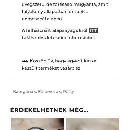
üvegszerű, de törésálló műgyanta, amit
folyékony állapotban öntünk a
nemesacél alapba.
A felhasznált alapanyagokról
ITT
találsz részletesebb információt.
▸▸▸ Köszönjük, hogy egyedi, kézzel
készült terméket vásárolsz!
Kategóriák:
Fülbevalók
,
Pötty
ÉRDEKELHETNEK MÉG…