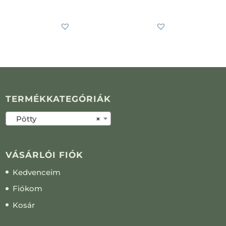
7 900
Ft
-tól
4 100
Ft
-tól
TERMÉKKATEGÓRIÁK
Pötty
×
VÁSÁRLÓI FIÓK
Kedvenceim
Fiókom
Kosár