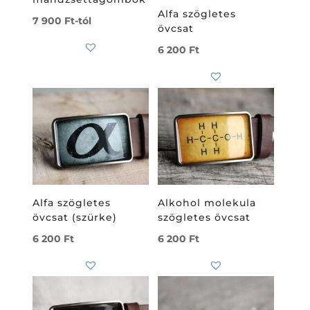
Alfa szögletes
7 900
Ft
-tól
Subtotal
0
Ft
övcsat
6 200
Ft
Alfa szögletes
Alkohol molekula
övcsat (szürke)
szögletes övcsat
6 200
Ft
6 200
Ft