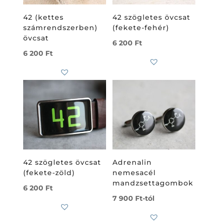
42 (kettes
42 szögletes övcsat
számrendszerben)
(fekete-fehér)
övcsat
6 200
Ft
6 200
Ft
42 szögletes övcsat
Adrenalin
(fekete-zöld)
nemesacél
mandzsettagombok
6 200
Ft
7 900
Ft
-tól