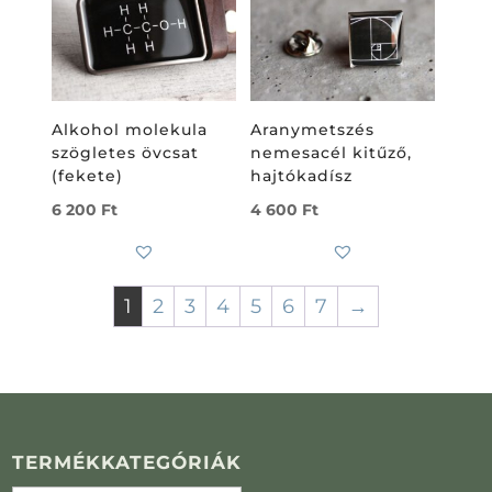
Alkohol molekula
Aranymetszés
szögletes övcsat
nemesacél kitűző,
(fekete)
hajtókadísz
6 200
Ft
4 600
Ft
1
2
3
4
5
6
7
→
TERMÉKKATEGÓRIÁK