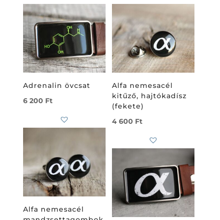
Adrenalin övcsat
Alfa nemesacél
kitűző, hajtókadísz
6 200
Ft
(fekete)
4 600
Ft
Alfa nemesacél
mandzsettagombok