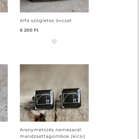
Alfa szögletes övcsat
6 200
Ft
l
Aranymetszés nemesacél
mandzsettagombok (kicsi)