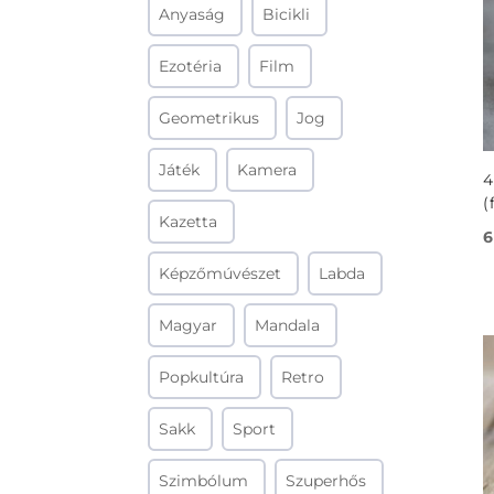
Anyaság
Bicikli
Ezotéria
Film
Geometrikus
Jog
Játék
Kamera
4
(
Kazetta
6
Képzőmúvészet
Labda
Magyar
Mandala
Popkultúra
Retro
Sakk
Sport
Szimbólum
Szuperhős