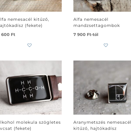
lfa nemesacél kitűző,
Alfa nemesacél
ajtókadísz (fekete)
mandzsettagombok
 600
Ft
7 900
Ft
-tól
lkohol molekula szögletes
Aranymetszés nemesacé
vcsat (fekete)
kitűző, hajtókadísz