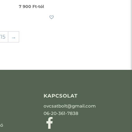
7 900
Ft
-tól
15
→
KAPCSOLAT
ovcsatbolt@gmail.com
06-20-361-7838
tó