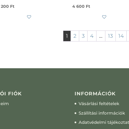
 200
Ft
4 600
Ft
1
2
3
4
…
13
14
ÓI FIÓK
INFORMÁCIÓK
ceim
Vásárlási feltételek
Szállítási információk
Adatvédelmi tájékozta