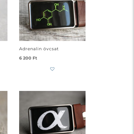
Adrenalin övcsat
6 200
Ft