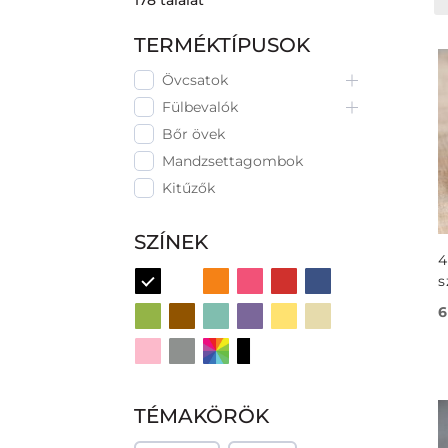
178
találat
TERMÉKTÍPUSOK
Övcsatok
Fülbevalók
Bőr övek
Mandzsettagombok
Kitűzők
SZÍNEK
4
s
6
TÉMAKÖRÖK