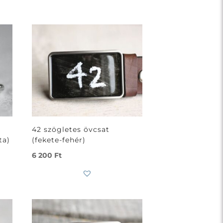
42 szögletes övcsat
ta)
(fekete-fehér)
6 200
Ft