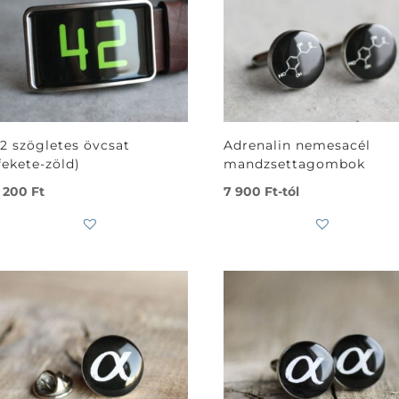
2 szögletes övcsat
Adrenalin nemesacél
fekete-zöld)
mandzsettagombok
 200
Ft
7 900
Ft
-tól