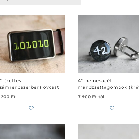
2 (kettes
42 nemesacél
zámrendszerben) övcsat
mandzsettagombok (kré
 200
Ft
7 900
Ft
-tól