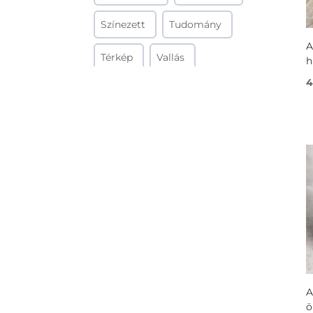
Színezett
Tudomány
A
Térkép
Vallás
h
4
Világűr
Virágos
Zen
Zene
Zászló
A
ö