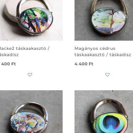
acke2 táskaakasztó /
Magányos cédrus
áskadísz
táskaakasztó / táskadísz
 400
Ft
4 400
Ft