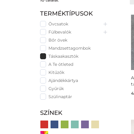
10
találat
TERMÉKTÍPUSOK
Övcsatok
Fülbevalók
Bőr övek
Mandzsettagombok
Táskaakasztók
A Te ötleted
Kitűzők
A
Ajándékkártya
t
Gyűrűk
4
Szülinaptár
SZÍNEK