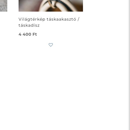
Világtérkép táskaakasztó /
táskadísz
4 400
Ft