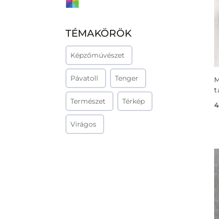
TÉMAKÖRÖK
Képzőmúvészet
Pávatoll
Tenger
M
t
Természet
Térkép
4
Virágos