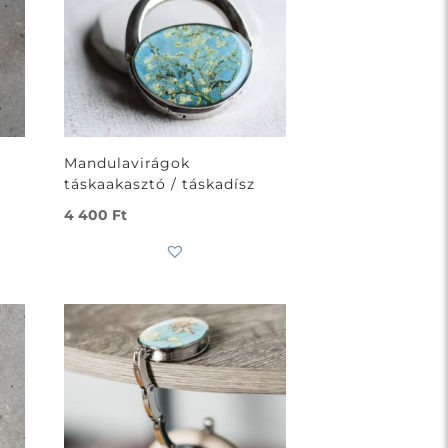
Mandulavirágok
táskaakasztó / táskadísz
4 400
Ft