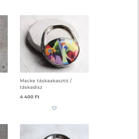
Macke táskaakasztó /
táskadísz
4 400
Ft