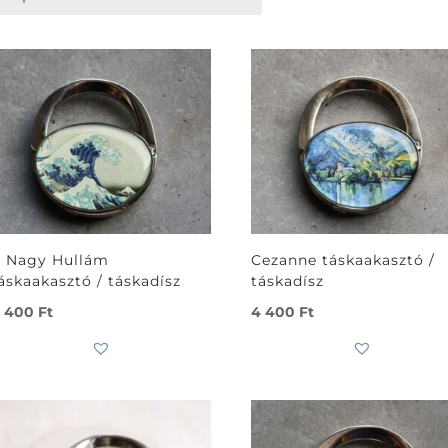
 Nagy Hullám
Cezanne táskaakasztó /
áskaakasztó / táskadísz
táskadísz
 400
Ft
4 400
Ft