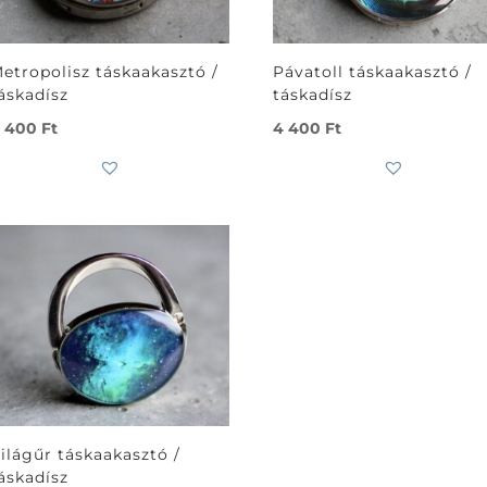
etropolisz táskaakasztó /
Pávatoll táskaakasztó /
áskadísz
táskadísz
 400
Ft
4 400
Ft
ilágűr táskaakasztó /
áskadísz