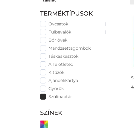
1 találat
TERMÉKTÍPUSOK
Övcsatok
Fülbevalók
Bőr övek
Mandzsettagombok
Táskaakasztók
A Te ötleted
Kitűzők
S
Ajándékkártya
4
Gyűrűk
Szülinaptár
SZÍNEK