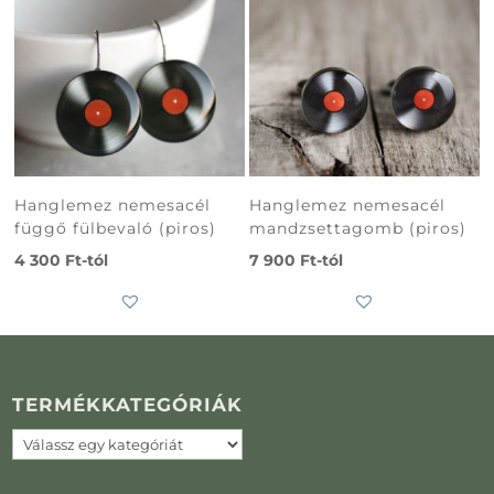
Hanglemez nemesacél
Hanglemez nemesacél
függő fülbevaló (piros)
mandzsettagomb (piros)
4 300
Ft
-tól
7 900
Ft
-tól
TERMÉKKATEGÓRIÁK