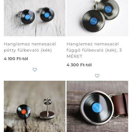
Hanglemez nemesacél
Hanglemez nemesacél
pötty fülbevaló (kék)
függő fülbevaló (kék), 3
MÉRET
4 100
Ft
-tól
4 300
Ft
-tól