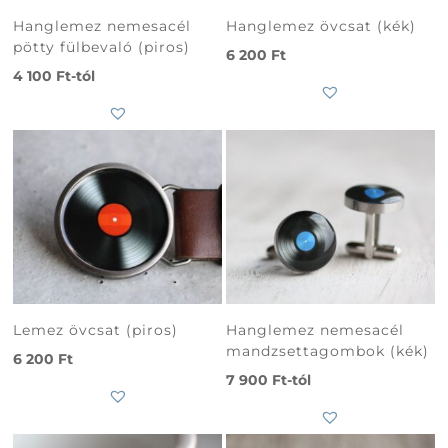
Hanglemez nemesacél
Hanglemez övcsat (kék)
pötty fülbevaló (piros)
6 200
Ft
4 100
Ft
-tól
Subtotal
0
Ft
Lemez övcsat (piros)
Hanglemez nemesacél
mandzsettagombok (kék)
6 200
Ft
7 900
Ft
-tól