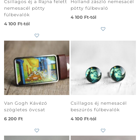
Csillagos éj a Rajna felett
Holland zászló nemesacél
nemesacél pötty
pötty fülbevaló
fülbevalók
4 100
Ft
-tól
4 100
Ft
-tól
Van Gogh Kávézó
Csillagos éj nemesacél
szögletes övcsat
beszúrós fülbevalók
6 200
Ft
4 100
Ft
-tól