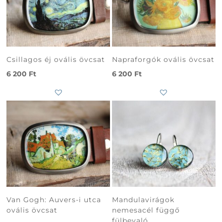
Csillagos éj ovális övcsat
Napraforgók ovális övcsat
6 200
Ft
6 200
Ft
Van Gogh: Auvers-i utca
Mandulavirágok
ovális övcsat
nemesacél függő
fülbevaló