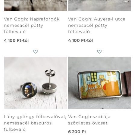
Subtotal
0
Ft
Van Gogh: Napraforgók
Van Gogh: Auvers-i utca
nemesacél pötty
nemesacél pötty
fülbevaló
fülbevaló
4 100
Ft
-tól
4 100
Ft
-tól
Lány gyöngy fülbevalóval,
Van Gogh szobája
nemesacél beszúrós
szögletes övcsat
fülbevaló
6 200
Ft