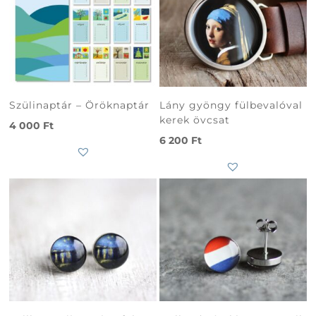
Szülinaptár – Öröknaptár
Lány gyöngy fülbevalóval
kerek övcsat
4 000
Ft
6 200
Ft