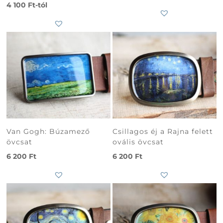
4 100
Ft
-tól
Van Gogh: Búzamező
Csillagos éj a Rajna felett
övcsat
ovális övcsat
6 200
Ft
6 200
Ft