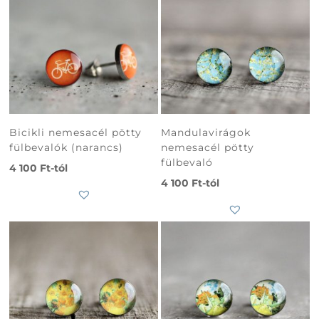
Bicikli nemesacél pötty
Mandulavirágok
fülbevalók (narancs)
nemesacél pötty
fülbevaló
4 100
Ft
-tól
4 100
Ft
-tól