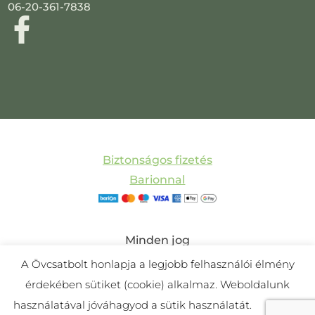
06-20-361-7838
Biztonságos fizetés
Barionnal
Minden jog
fenntartva! © 2011-
A Övcsatbolt honlapja a legjobb felhasználói élmény
2025 Övcsatbolt |
érdekében sütiket (cookie) alkalmaz. Weboldalunk
Készítette:
Mira
használatával jóváhagyod a sütik használatát.
Cookie