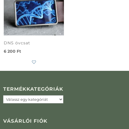
DNS övcsat
6 200
Ft
TERMÉKKATEGÓRIÁK
Subtotal
0
Ft
VÁSÁRLÓI FIÓK