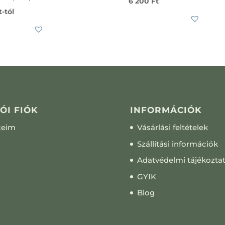
6 200
Ft
t
-tól
ÓI FIÓK
INFORMÁCIÓK
ceim
Vásárlási feltételek
Szállítási információk
Adatvédelmi tájékozta
GYIK
Blog