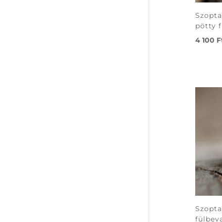
Szopta
pötty 
4 100
F
Szopta
fülbev