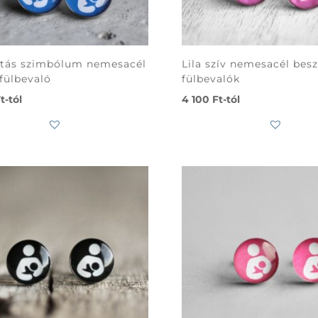
tás szimbólum nemesacél
Lila szív nemesacél bes
fülbevaló
fülbevalók
t
-tól
4 100
Ft
-tól