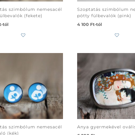
tás szimbólum nemesacél
Szoptatás szimbólum n
fülbevalók (fekete)
pötty fülbevalók (pink)
t
-tól
4 100
Ft
-tól
tás szimbólum nemesacél
Anya gyermekével ováli
aló (kék)