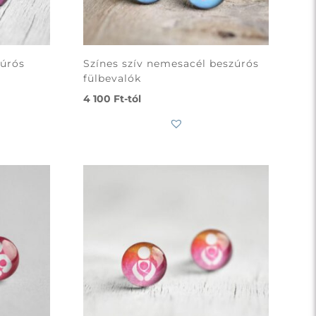
zúrós
Színes szív nemesacél beszúrós
fülbevalók
4 100
Ft
-tól