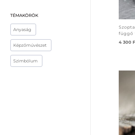
TÉMAKÖRÖK
Szopta
Anyaság
függő 
4 300
F
Képzőmúvészet
Szimbólum