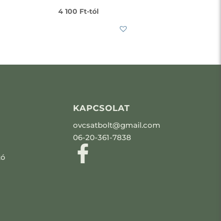
4 100
Ft
-tól
KAPCSOLAT
ovcsatbolt@gmail.com
06-20-361-7838
tó