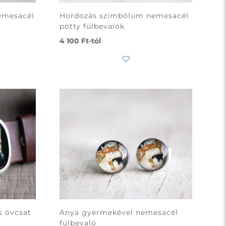
emesacél
Hordozás szimbólum nemesacél
pötty fülbevalók
4 100
Ft
-tól
s övcsat
Anya gyermekével nemesacél
fülbevaló