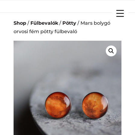
YOUR CART
Shop
/
Fülbevalók
/
Pötty
/ Mars bolygó
orvosi fém pötty fülbevaló