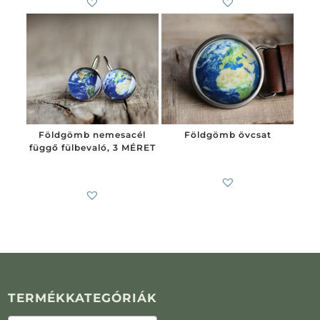
Földgömb nemesacél
Földgömb övcsat
függő fülbevaló, 3 MÉRET
6 200
Ft
4 300
Ft
-tól
TERMÉKKATEGÓRIÁK