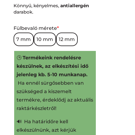
Könnyű, kényelmes,
antiallergén
darabok.
Fülbevaló mérete
*
7 mm
10 mm
12 mm
🕒
Termékeink rendelésre
készülnek, az elkészítési idő
jelenleg kb. 5-10 munkanap.
Ha ennél sürgősebben van
szükséged a kiszemelt
termékre, érdeklődj az aktuális
raktárkészletről!
🔊 Ha határidőre kell
elkészülnünk, azt kérjük