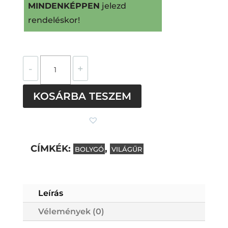
MINDENKÉPPEN
jelezd
rendeléskor!
Mars
-
+
bolygó
orvosi
KOSÁRBA TESZEM
fém
pötty
fülbevaló
mennyiség
CÍMKÉK:
,
BOLYGÓ
VILÁGŰR
Leírás
Subtotal
0
Ft
Vélemények (0)