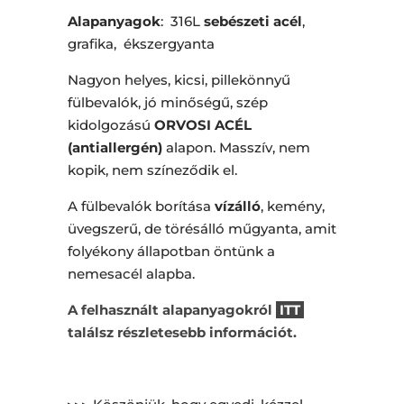
Alapanyagok
: 316L
sebészeti acél
,
grafika, ékszergyanta
Nagyon helyes, kicsi, pillekönnyű
fülbevalók, jó minőségű, szép
kidolgozású
ORVOSI ACÉL
(antiallergén)
alapon. Masszív, nem
kopik, nem színeződik el.
A fülbevalók borítása
vízálló
, kemény,
üvegszerű, de törésálló műgyanta, amit
folyékony állapotban öntünk a
nemesacél alapba.
A felhasznált alapanyagokról
ITT
találsz részletesebb információt.