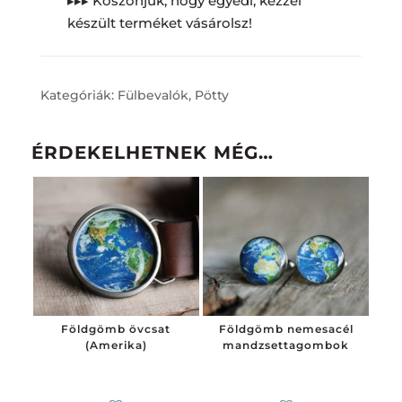
▸▸▸ Köszönjük, hogy egyedi, kézzel
készült terméket vásárolsz!
Kategóriák:
Fülbevalók
,
Pötty
ÉRDEKELHETNEK MÉG…
Földgömb övcsat
Földgömb nemesacél
(Amerika)
mandzsettagombok
6 200
Ft
7 900
Ft
-tól