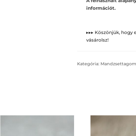
A felhasznált alapan
információt.
▸▸▸ Köszönjük, hogy e
vásárolsz!
Kategória:
Mandzsettago