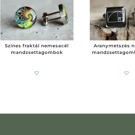
Színes fraktál nemesacél
Aranymetszés 
mandzsettagombok
mandzsettagomb
7 900
Ft
-tól
7 900
Ft
-tól