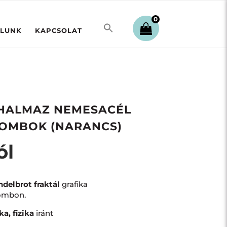
0
LUNK
KAPCSOLAT
HALMAZ NEMESACÉL
OMBOK (NARANCS)
ól
delbrot fraktál
grafika
ombon.
a, fizika
iránt