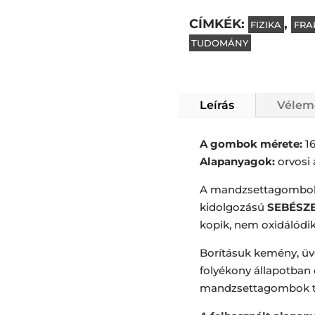
(narancs)
CÍMKÉK:
,
FIZIKA
FRA
mennyiség
TUDOMÁNY
Leírás
Vélem
A gombok mérete:
1
Alapanyagok:
orvosi 
A mandzsettagombok 
kidolgozású
SEBÉSZET
kopik, nem oxidálódik
Borításuk kemény, üv
folyékony állapotban 
mandzsettagombok t