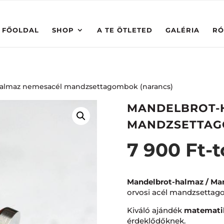
FŐOLDAL
SHOP
A TE ÖTLETED
GALÉRIA
RÓ
halmaz nemesacél mandzsettagombok (narancs)
MANDELBROT-
MANDZSETTAG
7 900
Ft
-t
Mandelbrot-halmaz / Man
orvosi acél mandzsettag
Kiváló ajándék
matematik
érdeklődőknek.