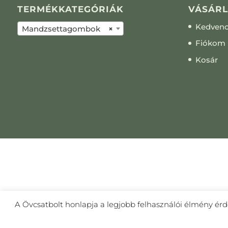
TERMÉKKATEGÓRIÁK
VÁSÁRL
Kedven
Mandzsettagombok
×
Fiókom
Kosár
A Övcsatbolt honlapja a legjobb felhasználói élmény érd