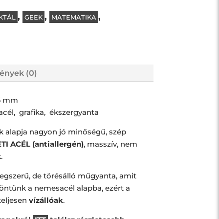
,
,
,
KTÁL
GEEK
MATEMATIKA
ények (0)
6 mm
acél, grafika, ékszergyanta
alapja nagyon jó minőségű, szép
I ACÉL (antiallergén)
, masszív, nem
.
egszerű, de törésálló műgyanta, amit
öntünk a nemesacél alapba, ezért a
eljesen
vízállóak
.