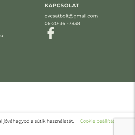
KAPCSOLAT
ovcsatbolt@gmail.com
06-20-361-7838
tó
l jóváhagyod a sütik használatát.
Cookie beállítások
a