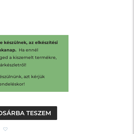
 készülnek, az elkészítési
unkanap.
Ha ennél
ged a kiszemelt termékre,
tárkészletről!
észülnünk, azt kérjük
rendeléskor!
OSÁRBA TESZEM