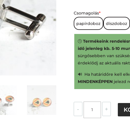
Csomagolás
*
papírdoboz
díszdoboz
🕒
Termékeink rendelésre
idő jelenleg kb. 5-10 m
sürgősebben van szüksé
érdeklődj az aktuális rak
🔊 Ha határidőre kell elk
MINDENKÉPPEN
jelezd 
Mandelbrot-
-
+
K
halmaz
nemesacél
mandzsettagombok