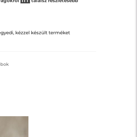
yagokról
ITT
találsz részletesebb
gyedi, kézzel készült terméket
mbok