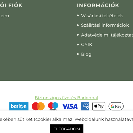
ÓI FIÓK
INFORMÁCIÓK
ceim
Vásárlási feltételek
Szállítási információk
Adatvédelmi tájékozta
GYIK
Blog
Biztonságos fizetés Barionnal
ekében sütiket (cookie) alkalmaz. Weboldalunk használatáva
Minden jog fenntartva! © 2011-2025 Övcsatbolt | Készítette:
Mir
ELFOGADOM