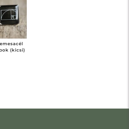
nemesacél
ok (kicsi)