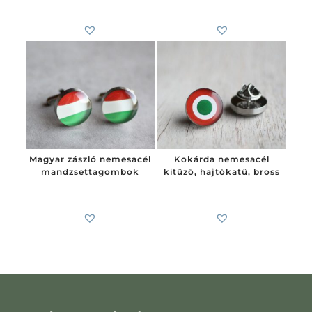
6 200
Ft
4 100
Ft
-tól
Magyar zászló nemesacél
Kokárda nemesacél
mandzsettagombok
kitűző, hajtókatű, bross
7 900
Ft
-tól
4 600
Ft