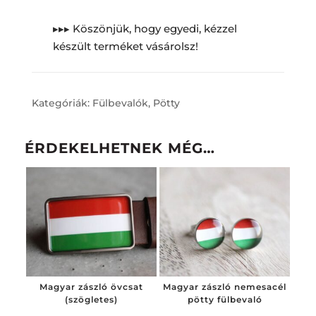
▸▸▸ Köszönjük, hogy egyedi, kézzel
készült terméket vásárolsz!
Kategóriák:
Fülbevalók
,
Pötty
ÉRDEKELHETNEK MÉG…
Magyar zászló övcsat
Magyar zászló nemesacél
(szögletes)
pötty fülbevaló