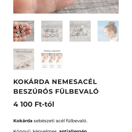
KOKÁRDA NEMESACÉL
BESZÚRÓS FÜLBEVALÓ
4 100
Ft
-tól
Kokárda
sebészeti acél fülbevaló.
Könnyű, kényelmes,
antiallergén