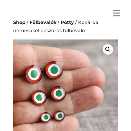
YOUR CART
Shop
/
Fülbevalók
/
Pötty
/ Kokárda
nemesacél beszúrós fülbevaló