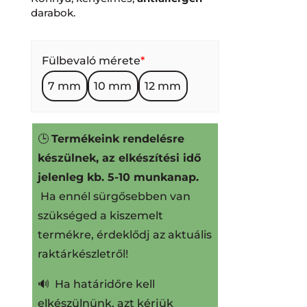
darabok.
Fülbevaló mérete
*
7 mm
10 mm
12 mm
🕒
Termékeink rendelésre
készülnek, az elkészítési idő
jelenleg kb. 5-10 munkanap.
Ha ennél sürgősebben van
szükséged a kiszemelt
termékre, érdeklődj az aktuális
raktárkészletről!
🔊 Ha határidőre kell
elkészülnünk, azt kérjük