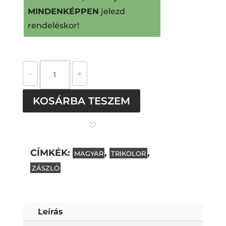
MINDENKÉPPEN
jelezd
rendeléskor!
Kokárda
-
+
nemesacél
beszúrós
KOSÁRBA TESZEM
fülbevaló
mennyiség
CÍMKÉK:
,
,
MAGYAR
TRIKOLOR
ZÁSZLÓ
Subtotal
0
Ft
Leírás