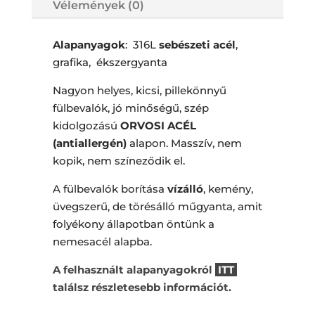
Vélemények (0)
Alapanyagok
: 316L
sebészeti acél
,
grafika, ékszergyanta
Nagyon helyes, kicsi, pillekönnyű
fülbevalók, jó minőségű, szép
kidolgozású
ORVOSI ACÉL
(antiallergén)
alapon. Masszív, nem
kopik, nem színeződik el.
A fülbevalók borítása
vízálló
, kemény,
üvegszerű, de törésálló műgyanta, amit
folyékony állapotban öntünk a
nemesacél alapba.
A felhasznált alapanyagokról
ITT
találsz részletesebb információt.