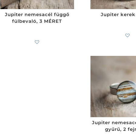
Jupiter nemesacél függő
Jupiter kerek
fülbevaló, 3 MÉRET
6 200
Ft
4 300
Ft
-tól
Jupiter nemesacé
gyűrű, 2 fe