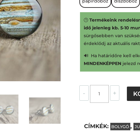
papírdoboz
díszdoboz
🕒
Termékeink rendelésre
idő jelenleg kb. 5-10 m
sürgősebben van szüksé
érdeklődj az aktuális rak
🔊 Ha határidőre kell elk
MINDENKÉPPEN
jelezd 
Jupiter
-
+
K
nemesacél
mandzsettagombok
mennyiség
CÍMKÉK:
,
BOLYGÓ
JU