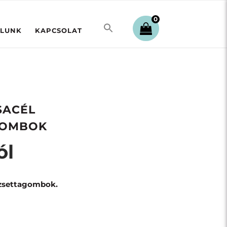
0
LUNK
KAPCSOLAT
SACÉL
GOMBOK
ól
settagombok.