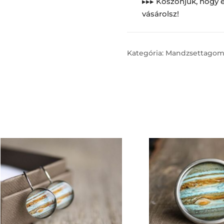
▸▸▸ Köszönjük, hogy e
vásárolsz!
Kategória:
Mandzsettago