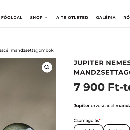
FŐOLDAL
SHOP
A TE ÖTLETED
GALÉRIA
RÓ
esacél mandzsettagombok
JUPITER NEME
MANDZSETTA
7 900
Ft
-t
Jupiter
orvosi acél
mandz
Csomagolás
*