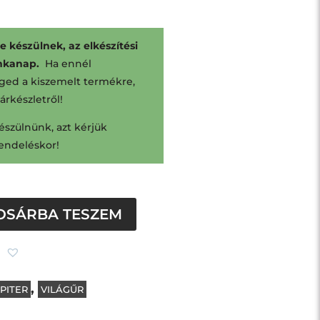
 készülnek, az elkészítési
unkanap.
Ha ennél
ged a kiszemelt termékre,
tárkészletről!
észülnünk, azt kérjük
rendeléskor!
OSÁRBA TESZEM
,
PITER
VILÁGŰR