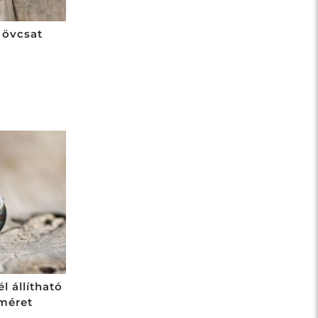
 övcsat
l állítható
jméret