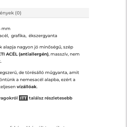
ények (0)
6 mm
acél, grafika, ékszergyanta
alapja nagyon jó minőségű, szép
I ACÉL (antiallergén)
, masszív, nem
.
egszerű, de törésálló műgyanta, amit
öntünk a nemesacél alapba, ezért a
eljesen
vízállóak
.
yagokról
ITT
találsz részletesebb