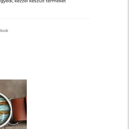
gyedi, kézzel készült terméket
mbok