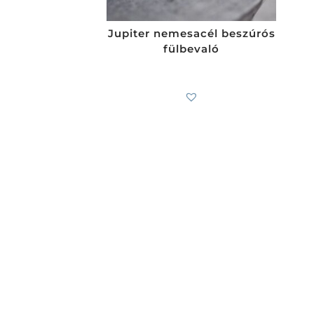
Jupiter nemesacél beszúrós
fülbevaló
4 100
Ft
-tól