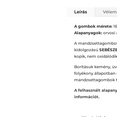
Leírás
Vélem
A gombok mérete:
1
Alapanyagok:
orvosi 
A mandzsettagombok 
kidolgozású
SEBÉSZET
kopik, nem oxidálódik
Borításuk kemény, üv
folyékony állapotban 
mandzsettagombok t
A felhasznált alapan
információt.