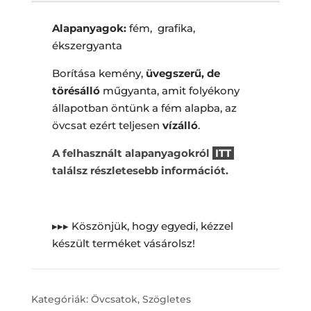
Alapanyagok:
fém, grafika,
ékszergyanta
Borítása kemény,
üvegszerű, de
törésálló
műgyanta, amit folyékony
állapotban öntünk a fém alapba, az
övcsat ezért teljesen
vízálló
.
A felhasznált alapanyagokról
ITT
találsz részletesebb információt.
▸▸▸ Köszönjük, hogy egyedi, kézzel
készült terméket vásárolsz!
Kategóriák:
Övcsatok
,
Szögletes