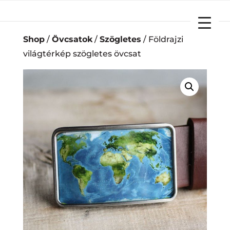
YOUR CART
Shop
/
Övcsatok
/
Szögletes
/ Földrajzi
világtérkép szögletes övcsat