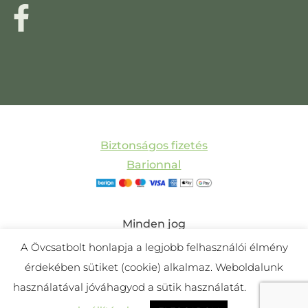
Biztonságos fizetés
Barionnal
Minden jog
fenntartva! © 2011-
A Övcsatbolt honlapja a legjobb felhasználói élmény
2025 Övcsatbolt |
érdekében sütiket (cookie) alkalmaz. Weboldalunk
Készítette:
Mira
használatával jóváhagyod a sütik használatát.
Cookie
Webdesign és