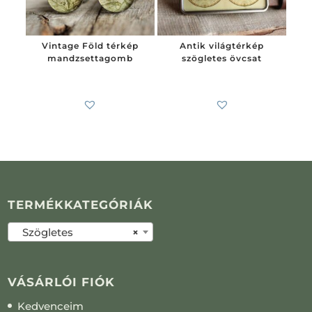
Vintage Föld térkép
Antik világtérkép
mandzsettagomb
szögletes övcsat
7 900
Ft
-tól
6 200
Ft
TERMÉKKATEGÓRIÁK
Szögletes
×
VÁSÁRLÓI FIÓK
Kedvenceim