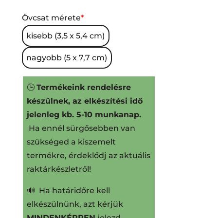
Övcsat mérete
*
kisebb (3,5 x 5,4 cm)
nagyobb (5 x 7,7 cm)
🕒
Termékeink rendelésre
készülnek, az elkészítési idő
jelenleg kb. 5-10 munkanap.
Ha ennél sürgősebben van
szükséged a kiszemelt
termékre, érdeklődj az aktuális
raktárkészletről!
🔊 Ha határidőre kell
elkészülnünk, azt kérjük
MINDENKÉPPEN
jelezd