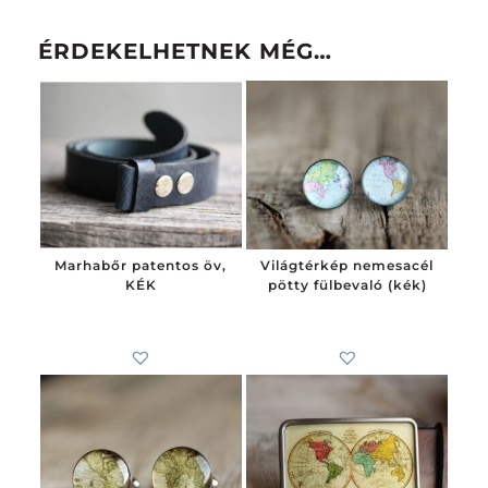
ÉRDEKELHETNEK MÉG…
Marhabőr patentos öv,
Világtérkép nemesacél
KÉK
pötty fülbevaló (kék)
5 900
Ft
-tól
4 100
Ft
-tól