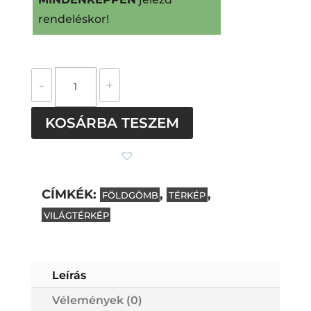
rendeléskor!
Földrajzi
-
+
világtérkép
szögletes
KOSÁRBA TESZEM
övcsat
mennyiség
CÍMKÉK:
,
,
FÖLDGÖMB
TÉRKÉP
VILÁGTÉRKÉP
Subtotal
0
Ft
Leírás
Vélemények (0)