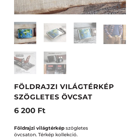
FÖLDRAJZI VILÁGTÉRKÉP
SZÖGLETES ÖVCSAT
6 200
Ft
Földrajzi világtérkép
szögletes
övcsaton. Térkép kollekció.