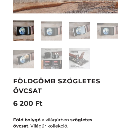
FÖLDGÖMB SZÖGLETES
ÖVCSAT
6 200
Ft
Föld bolygó
a világűrben
szögletes
övcsat
. Világűr kollekció.