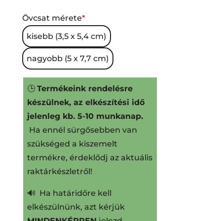
Övcsat mérete
*
kisebb (3,5 x 5,4 cm)
nagyobb (5 x 7,7 cm)
🕒
Termékeink rendelésre
készülnek, az elkészítési idő
jelenleg kb. 5-10 munkanap.
Ha ennél sürgősebben van
szükséged a kiszemelt
termékre, érdeklődj az aktuális
raktárkészletről!
🔊 Ha határidőre kell
elkészülnünk, azt kérjük
MINDENKÉPPEN
jelezd