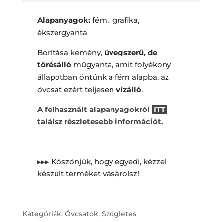
Alapanyagok:
fém, grafika,
ékszergyanta
Borítása kemény,
üvegszerű, de
törésálló
műgyanta, amit folyékony
állapotban öntünk a fém alapba, az
övcsat ezért teljesen
vízálló
.
A felhasznált alapanyagokról
ITT
találsz részletesebb információt.
▸▸▸ Köszönjük, hogy egyedi, kézzel
készült terméket vásárolsz!
Kategóriák:
Övcsatok
,
Szögletes