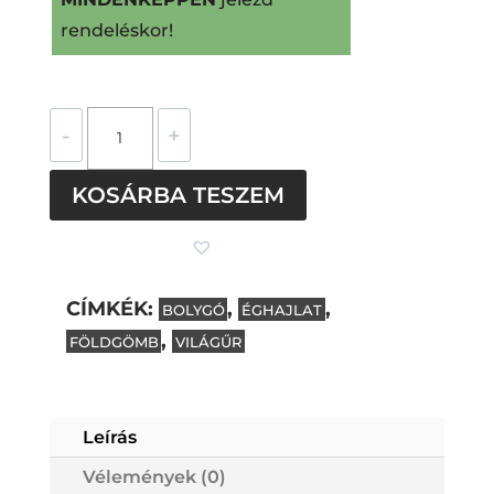
rendeléskor!
Földgömb
-
+
szögletes
övcsat
KOSÁRBA TESZEM
mennyiség
CÍMKÉK:
,
,
BOLYGÓ
ÉGHAJLAT
,
FÖLDGÖMB
VILÁGŰR
Subtotal
0
Ft
Leírás
Vélemények (0)