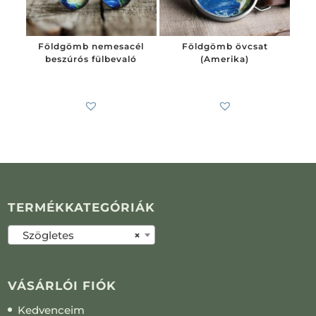
Földgömb nemesacél
Földgömb övcsat
beszúrós fülbevaló
(Amerika)
4 100
Ft
-tól
6 200
Ft
TERMÉKKATEGÓRIÁK
Szögletes
×
VÁSÁRLÓI FIÓK
Kedvenceim