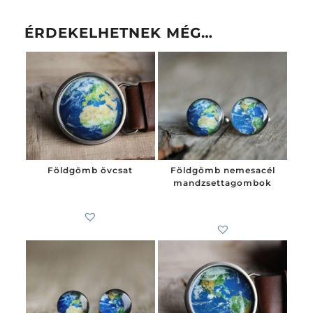
ÉRDEKELHETNEK MÉG…
Földgömb övcsat
Földgömb nemesacél
mandzsettagombok
6 200
Ft
7 900
Ft
-tól