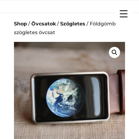
YOUR CART
Shop
/
Övcsatok
/
Szögletes
/ Földgömb
szögletes övcsat