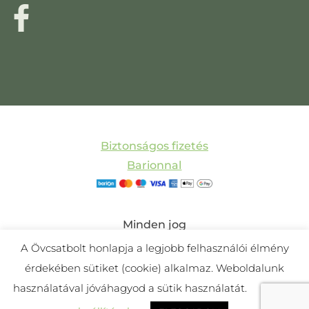
Biztonságos fizetés
Barionnal
Minden jog
fenntartva! © 2011-
A Övcsatbolt honlapja a legjobb felhasználói élmény
2025 Övcsatbolt |
érdekében sütiket (cookie) alkalmaz. Weboldalunk
Készítette:
Mira
használatával jóváhagyod a sütik használatát.
Cookie
Webdesign és