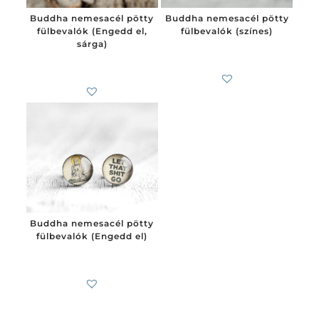
Buddha nemesacél pötty
Buddha nemesacél pötty
fülbevalók (Engedd el,
fülbevalók (színes)
sárga)
4 100
Ft
-tól
0
Ft
-
0
Ft
Buddha nemesacél pötty
fülbevalók (Engedd el)
4 100
Ft
-tól