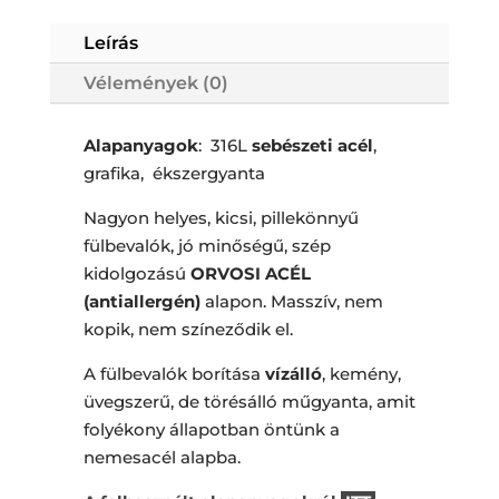
Leírás
Vélemények (0)
Alapanyagok
: 316L
sebészeti acél
,
grafika, ékszergyanta
Nagyon helyes, kicsi, pillekönnyű
fülbevalók, jó minőségű, szép
kidolgozású
ORVOSI ACÉL
(antiallergén)
alapon. Masszív, nem
kopik, nem színeződik el.
A fülbevalók borítása
vízálló
, kemény,
üvegszerű, de törésálló műgyanta, amit
folyékony állapotban öntünk a
nemesacél alapba.