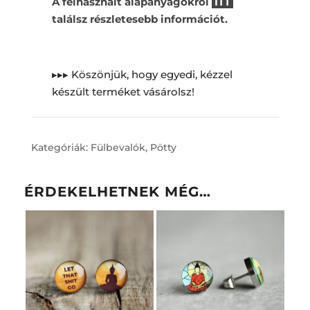
A felhasznált alapanyagokról
ITT
találsz részletesebb információt.
▸▸▸ Köszönjük, hogy egyedi, kézzel
készült terméket vásárolsz!
Kategóriák:
Fülbevalók
,
Pötty
ÉRDEKELHETNEK MÉG…