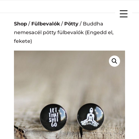
YOUR CART
Shop
/
Fülbevalók
/
Pötty
/ Buddha
nemesacél pötty fülbevalók (Engedd el,
fekete)