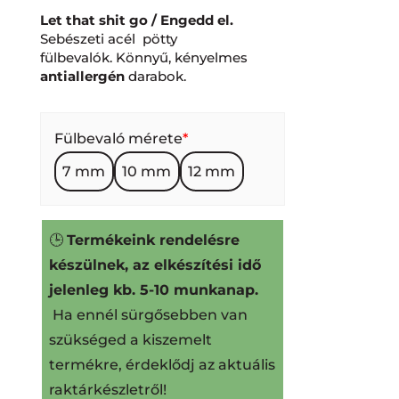
Let that shit go / Engedd el.
Sebészeti acél pötty
fülbevalók. Könnyű, kényelmes
antiallergén
darabok.
Fülbevaló mérete
*
7 mm
10 mm
12 mm
🕒
Termékeink rendelésre
készülnek, az elkészítési idő
jelenleg kb. 5-10 munkanap.
Ha ennél sürgősebben van
szükséged a kiszemelt
termékre, érdeklődj az aktuális
raktárkészletről!