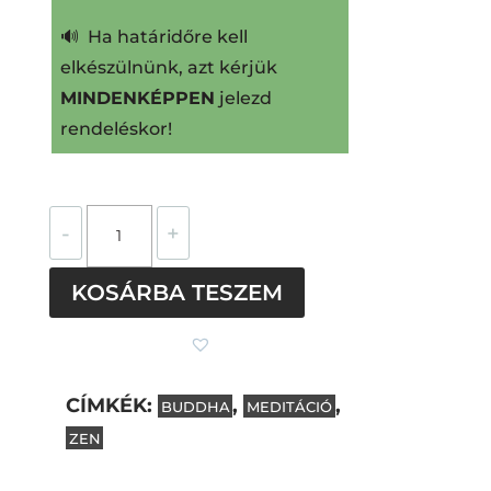
🔊 Ha határidőre kell
elkészülnünk, azt kérjük
MINDENKÉPPEN
jelezd
rendeléskor!
Buddha
-
+
nemesacél
pötty
KOSÁRBA TESZEM
fülbevalók
(Engedd
el,
fekete)
CÍMKÉK:
,
,
BUDDHA
MEDITÁCIÓ
mennyiség
ZEN
Subtotal
0
Ft