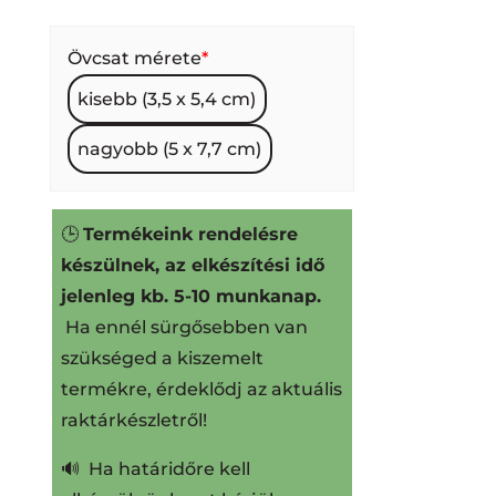
Övcsat mérete
*
kisebb (3,5 x 5,4 cm)
nagyobb (5 x 7,7 cm)
🕒
Termékeink rendelésre
készülnek, az elkészítési idő
jelenleg kb. 5-10 munkanap.
Ha ennél sürgősebben van
szükséged a kiszemelt
termékre, érdeklődj az aktuális
raktárkészletről!
🔊 Ha határidőre kell