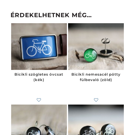
ÉRDEKELHETNEK MÉG…
Bicikli szögletes övcsat
Bicikli nemesacél pötty
(kék)
fülbevaló (zöld)
6 200
Ft
4 100
Ft
-tól