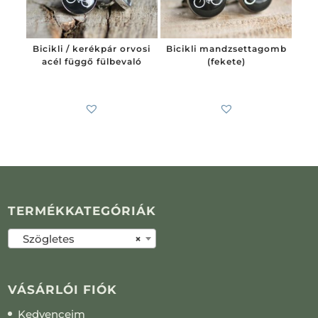
Bicikli / kerékpár orvosi
Bicikli mandzsettagomb
acél függő fülbevaló
(fekete)
4 300
Ft
-tól
7 900
Ft
-tól
TERMÉKKATEGÓRIÁK
Szögletes
×
VÁSÁRLÓI FIÓK
Kedvenceim