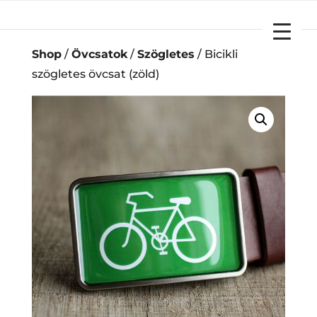
YOUR CART
Shop
/
Övcsatok
/
Szögletes
/ Bicikli
szögletes övcsat (zöld)