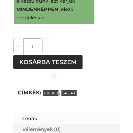
elkészülnünk, azt kérjük
MINDENKÉPPEN
jelezd
rendeléskor!
Bicikli
-
+
szögletes
övcsat
KOSÁRBA TESZEM
(zöld)
mennyiség
CÍMKÉK:
,
BICIKLI
SPORT
Subtotal
0
Ft
Leírás
Vélemények (0)