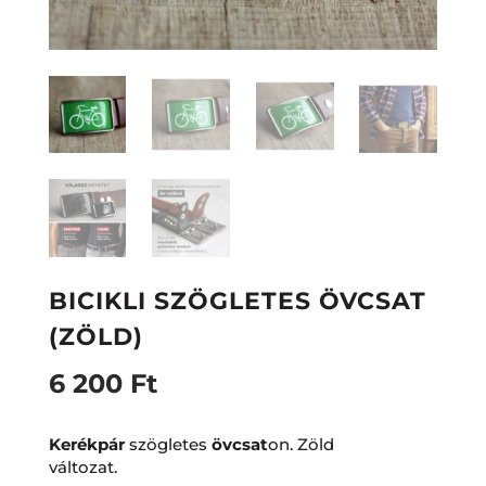
BICIKLI SZÖGLETES ÖVCSAT
(ZÖLD)
6 200
Ft
Kerékpár
szögletes
övcsat
on. Zöld
változat.