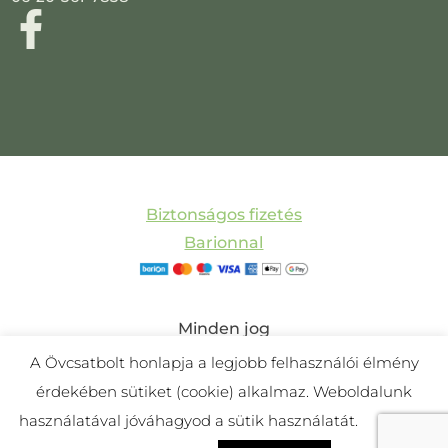
Biztonságos fizetés
Barionnal
Minden jog
fenntartva! © 2011-
A Övcsatbolt honlapja a legjobb felhasználói élmény
2025 Övcsatbolt |
érdekében sütiket (cookie) alkalmaz. Weboldalunk
Készítette:
Mira
használatával jóváhagyod a sütik használatát.
Cookie
Webdesign és