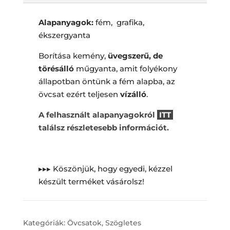
Alapanyagok:
fém, grafika,
ékszergyanta
Borítása kemény,
üvegszerű, de
törésálló
műgyanta, amit folyékony
állapotban öntünk a fém alapba, az
övcsat ezért teljesen
vízálló
.
A felhasznált alapanyagokról
ITT
találsz részletesebb információt.
▸▸▸ Köszönjük, hogy egyedi, kézzel
készült terméket vásárolsz!
Kategóriák:
Övcsatok
,
Szögletes