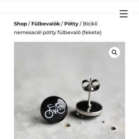
YOUR CART
Shop
/
Fülbevalók
/
Pötty
/ Bicikli
nemesacél pötty fülbevaló (fekete)