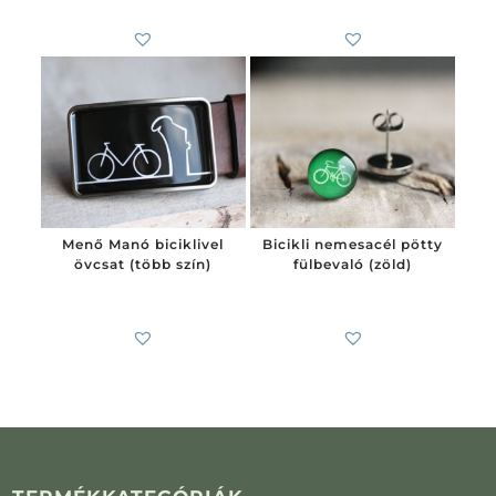
Menő Manó biciklivel
Bicikli nemesacél pötty
övcsat (több szín)
fülbevaló (zöld)
6 200
Ft
4 100
Ft
-tól