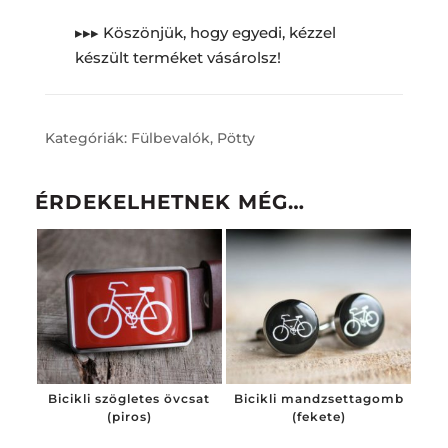
▸▸▸ Köszönjük, hogy egyedi, kézzel
készült terméket vásárolsz!
Kategóriák:
Fülbevalók
,
Pötty
ÉRDEKELHETNEK MÉG…
Bicikli szögletes övcsat
Bicikli mandzsettagomb
(piros)
(fekete)
6 200
Ft
7 900
Ft
-tól