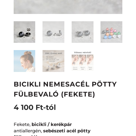
BICIKLI NEMESACÉL PÖTTY
FÜLBEVALÓ (FEKETE)
4 100
Ft
-tól
Fekete,
bicikli / kerékpár
antiallergén,
sebészeti acél pötty