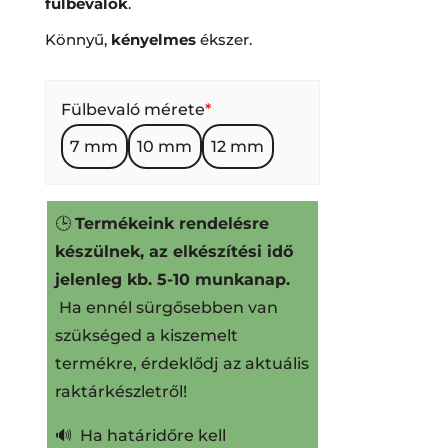
fülbevalók
.
Könnyű,
kényelmes
ékszer.
Fülbevaló mérete
*
7 mm
10 mm
12 mm
🕒
Termékeink rendelésre
készülnek, az elkészítési idő
jelenleg kb. 5-10 munkanap.
Ha ennél sürgősebben van
szükséged a kiszemelt
termékre, érdeklődj az aktuális
raktárkészletről!
🔊 Ha határidőre kell