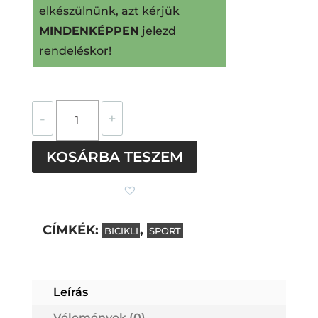
elkészülnünk, azt kérjük
MINDENKÉPPEN
jelezd
rendeléskor!
Bicikli
-
+
nemesacél
pötty
KOSÁRBA TESZEM
fülbevaló
(fekete)
mennyiség
CÍMKÉK:
,
BICIKLI
SPORT
Subtotal
0
Ft
Leírás
Vélemények (0)