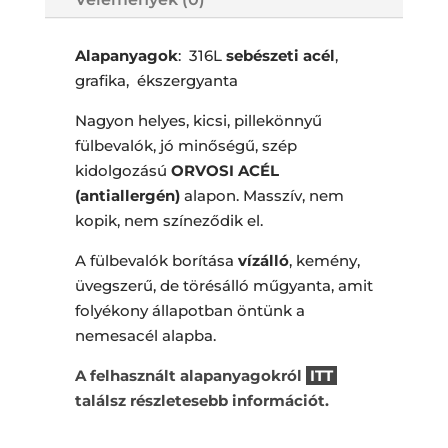
Alapanyagok
: 316L
sebészeti acél
,
grafika, ékszergyanta
Nagyon helyes, kicsi, pillekönnyű
fülbevalók, jó minőségű, szép
kidolgozású
ORVOSI ACÉL
(antiallergén)
alapon. Masszív, nem
kopik, nem színeződik el.
A fülbevalók borítása
vízálló
, kemény,
üvegszerű, de törésálló műgyanta, amit
folyékony állapotban öntünk a
nemesacél alapba.
A felhasznált alapanyagokról
ITT
találsz részletesebb információt.