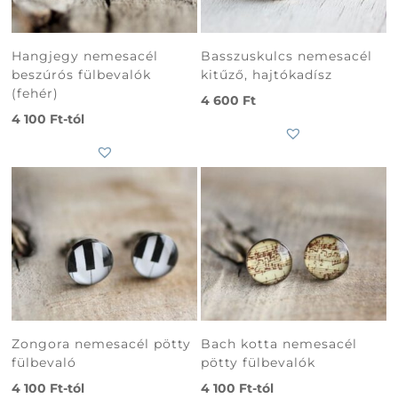
Hangjegy nemesacél
Basszuskulcs nemesacél
beszúrós fülbevalók
kitűző, hajtókadísz
(fehér)
4 600
Ft
4 100
Ft
-tól
Zongora nemesacél pötty
Bach kotta nemesacél
fülbevaló
pötty fülbevalók
4 100
Ft
-tól
4 100
Ft
-tól