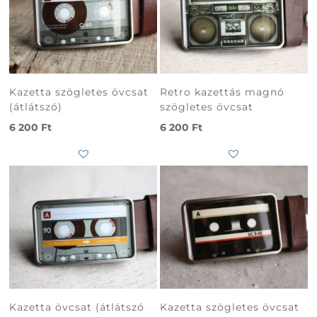
Kazetta szögletes övcsat
Retro kazettás magnó
(átlátszó)
szögletes övcsat
6 200
Ft
6 200
Ft
Kazetta övcsat (átlátszó
Kazetta szögletes övcsat