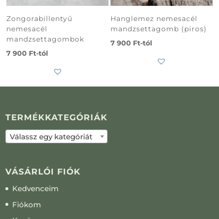
Zongorabillentyű
Hanglemez nemesacél
nemesacél
mandzsettagomb (piros)
mandzsettagombok
7 900
Ft
-tól
7 900
Ft
-tól
TERMÉKKATEGÓRIÁK
Válassz egy kategóriát
VÁSÁRLÓI FIÓK
Kedvenceim
Fiókom