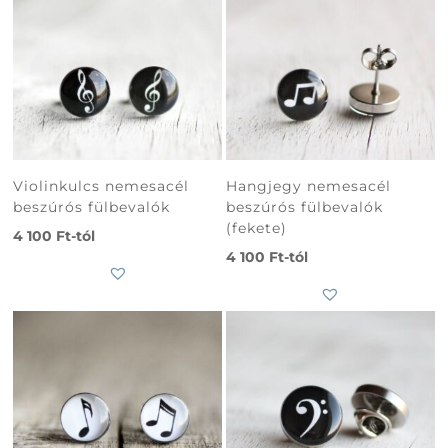
Violinkulcs nemesacél
Hangjegy nemesacél
beszúrós fülbevalók
beszúrós fülbevalók
(fekete)
4 100
Ft
-tól
4 100
Ft
-tól