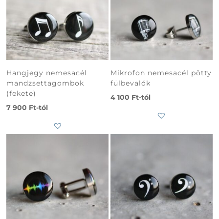
Hangjegy nemesacél
Mikrofon nemesacél pötty
mandzsettagombok
fülbevalók
(fekete)
4 100
Ft
-tól
7 900
Ft
-tól