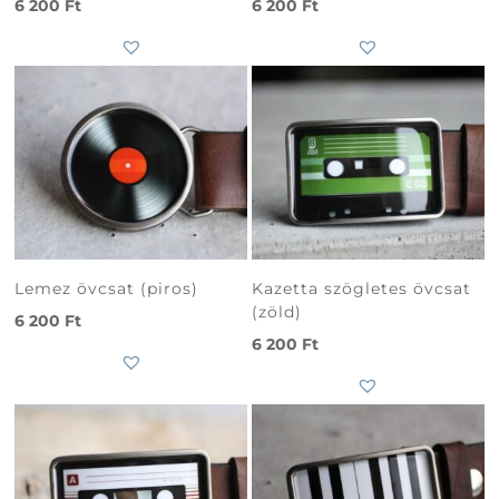
6 200
Ft
6 200
Ft
Subtotal
0
Ft
Lemez övcsat (piros)
Kazetta szögletes övcsat
(zöld)
6 200
Ft
6 200
Ft