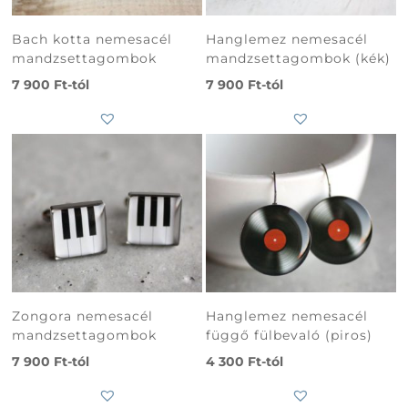
Bach kotta nemesacél
Hanglemez nemesacél
mandzsettagombok
mandzsettagombok (kék)
7 900
Ft
-tól
7 900
Ft
-tól
Zongora nemesacél
Hanglemez nemesacél
mandzsettagombok
függő fülbevaló (piros)
7 900
Ft
-tól
4 300
Ft
-tól