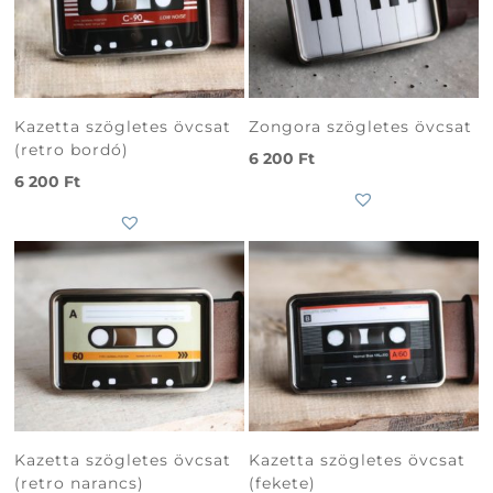
Kazetta szögletes övcsat
Zongora szögletes övcsat
(retro bordó)
6 200
Ft
6 200
Ft
Kazetta szögletes övcsat
Kazetta szögletes övcsat
(retro narancs)
(fekete)