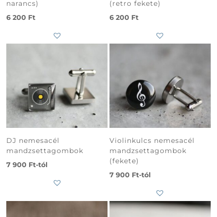
narancs)
(retro fekete)
6 200
Ft
6 200
Ft
DJ nemesacél
Violinkulcs nemesacél
mandzsettagombok
mandzsettagombok
(fekete)
7 900
Ft
-tól
7 900
Ft
-tól