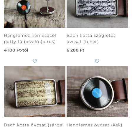
Hanglemez nemesacél
Bach kotta szögletes
pötty fülbevaló (piros)
övcsat (fehér)
4 100
Ft
-tól
6 200
Ft
Bach kotta övcsat (sárga)
Hanglemez övcsat (kék)