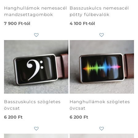
Hanghullámok nemesacél
Basszuskulcs nemesacél
mandzsettagombok
pötty fülbevalók
7 900
Ft
-tól
4 100
Ft
-tól
Basszuskulcs szögletes
Hanghullámok szögletes
övcsat
övcsat
6 200
Ft
6 200
Ft