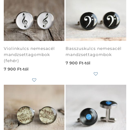
Violinkulcs nemesacél
Basszuskulcs nemesacél
mandzsettagombok
mandzsettagombok
(fehér)
7 900
Ft
-tól
7 900
Ft
-tól