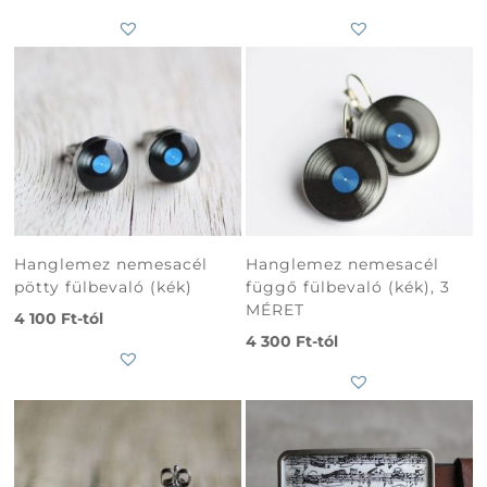
Hanglemez nemesacél
Hanglemez nemesacél
pötty fülbevaló (kék)
függő fülbevaló (kék), 3
MÉRET
4 100
Ft
-tól
4 300
Ft
-tól