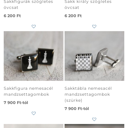
Sakkfigurák szögletes
Sakk király szögletes
övcsat
övcsat
6 200
Ft
6 200
Ft
Subtotal
0
Ft
Sakkfigura nemesacél
Sakktábla nemesacél
mandzsettagombok
mandzsettagombok
(szürke)
7 900
Ft
-tól
7 900
Ft
-tól