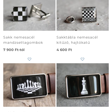
Sakk nemesacél
Sakktábla nemesacél
mandzsettagombok
kitűző, hajtókatű
7 900
Ft
-tól
4 600
Ft