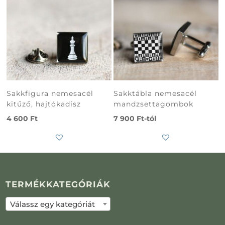
Sakkfigura nemesacél
Sakktábla nemesacél
kitűző, hajtókadísz
mandzsettagombok
4 600
Ft
7 900
Ft
-tól
TERMÉKKATEGÓRIÁK
Válassz egy kategóriát