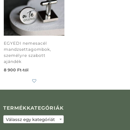
EGYEDI nemesacél
mandzsettagombok,
személyre szabott
ajándék
8 900
Ft
-tól
TERMÉKKATEGÓRIÁK
Subtotal
0
Ft
Válassz egy kategóriát