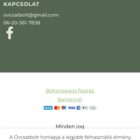
KAPCSOLAT
ovcsatbolt@gmail.com
06-20-361-7838
Biztonságos fizetés
Barionnal
Minden jog
fenntartva! © 2011-
A Övcsatbolt honlapja a legjobb felhasználói élmény