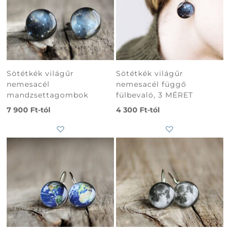
Sötétkék világűr
Sötétkék világűr
nemesacél
nemesacél függő
mandzsettagombok
fülbevaló, 3 MÉRET
7 900
Ft
-tól
4 300
Ft
-tól