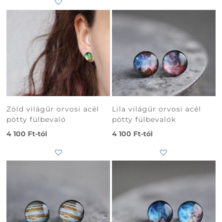
Subtotal
0
Ft
Zöld világűr orvosi acél
Lila világűr orvosi acél
pötty fülbevaló
pötty fülbevalók
4 100
Ft
-tól
4 100
Ft
-tól