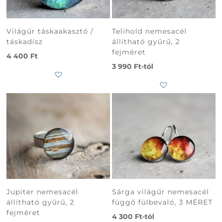
Világűr táskaakasztó /
Telihold nemesacél
táskadísz
állítható gyűrű, 2
fejméret
4 400
Ft
3 990
Ft
-tól
Jupiter nemesacél
Sárga világűr nemesacél
állítható gyűrű, 2
függő fülbevaló, 3 MÉRET
fejméret
4 300
Ft
-tól