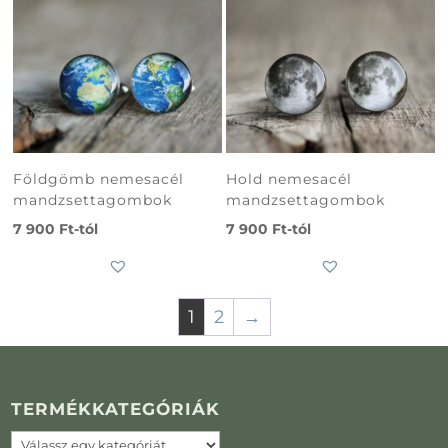
Földgömb nemesacél
Hold nemesacél
mandzsettagombok
mandzsettagombok
7 900
Ft
-tól
7 900
Ft
-tól
1
2
→
TERMÉKKATEGÓRIÁK