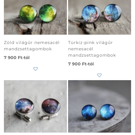
Zöld világűr nemesacél
Türkiz-pink világűr
mandzsettagombok
nemesacél
mandzsettagombok
7 900
Ft
-tól
7 900
Ft
-tól