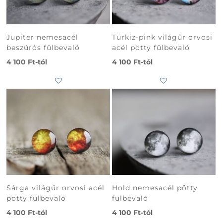
Jupiter nemesacél
Türkiz-pink világűr orvosi
beszúrós fülbevaló
acél pötty fülbevaló
4 100
Ft
-tól
4 100
Ft
-tól
Sárga világűr orvosi acél
Hold nemesacél pötty
pötty fülbevaló
fülbevaló
4 100
Ft
-tól
4 100
Ft
-tól