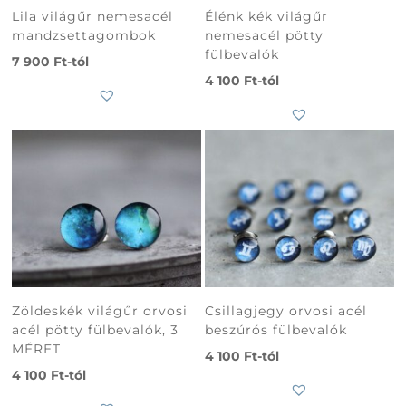
Lila világűr nemesacél
Élénk kék világűr
mandzsettagombok
nemesacél pötty
fülbevalók
7 900
Ft
-tól
4 100
Ft
-tól
Zöldeskék világűr orvosi
Csillagjegy orvosi acél
acél pötty fülbevalók, 3
beszúrós fülbevalók
MÉRET
4 100
Ft
-tól
4 100
Ft
-tól