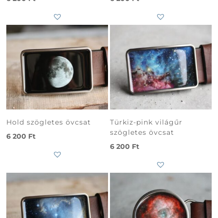
Hold szögletes övcsat
Türkiz-pink világűr
szögletes övcsat
6 200
Ft
6 200
Ft