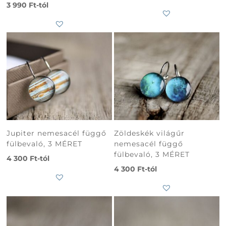
3 990
Ft
-tól
Jupiter nemesacél függő
Zöldeskék világűr
fülbevaló, 3 MÉRET
nemesacél függő
fülbevaló, 3 MÉRET
4 300
Ft
-tól
4 300
Ft
-tól