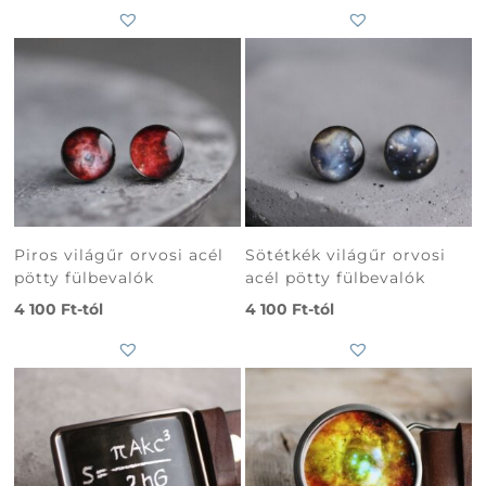
Piros világűr orvosi acél
Sötétkék világűr orvosi
pötty fülbevalók
acél pötty fülbevalók
4 100
Ft
-tól
4 100
Ft
-tól