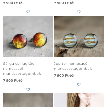
7 900
Ft
-tól
7 900
Ft
-tól
Sárga csillagköd
Jupiter nemesacél
nemesacél
mandzsettagombok
mandzsettagombok
7 900
Ft
-tól
7 900
Ft
-tól