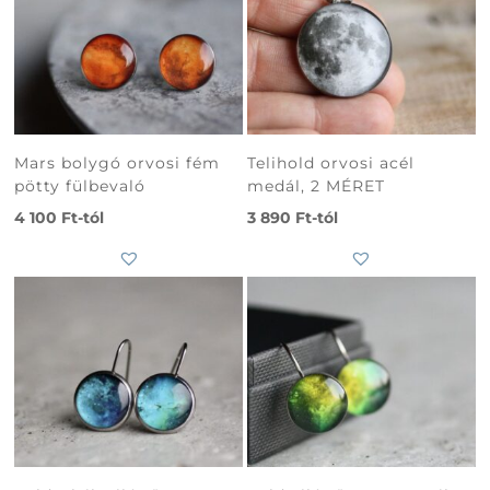
Mars bolygó orvosi fém
Telihold orvosi acél
pötty fülbevaló
medál, 2 MÉRET
4 100
Ft
-tól
3 890
Ft
-tól