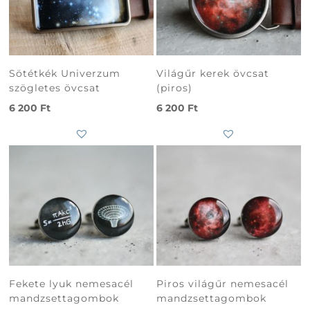
Sötétkék Univerzum
Világűr kerek övcsat
szögletes övcsat
(piros)
6 200
Ft
6 200
Ft
Fekete lyuk nemesacél
Piros világűr nemesacél
mandzsettagombok
mandzsettagombok