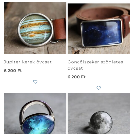
Jupiter kerek övcsat
Göncölszekér szögletes
övcsat
6 200
Ft
6 200
Ft