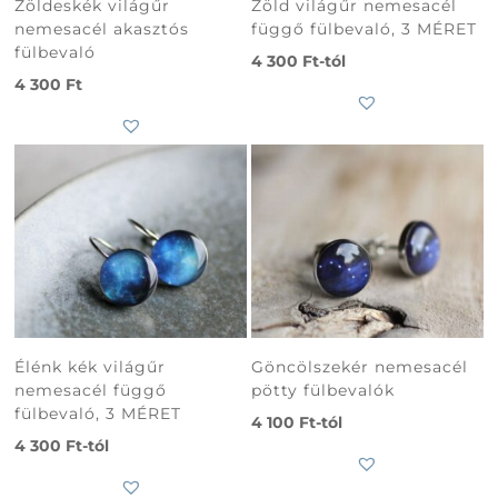
Zöldeskék világűr
Zöld világűr nemesacél
nemesacél akasztós
függő fülbevaló, 3 MÉRET
fülbevaló
4 300
Ft
-tól
4 300
Ft
Élénk kék világűr
Göncölszekér nemesacél
nemesacél függő
pötty fülbevalók
fülbevaló, 3 MÉRET
4 100
Ft
-tól
4 300
Ft
-tól