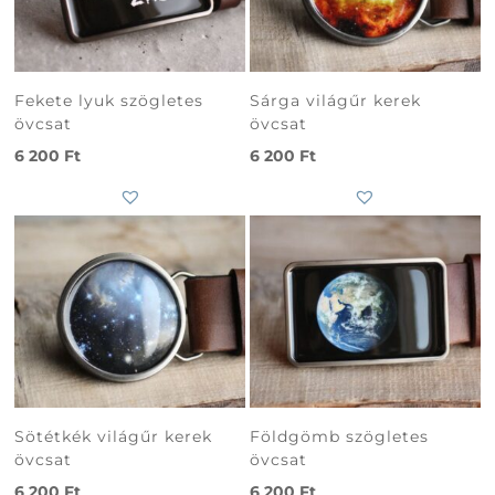
Fekete lyuk szögletes
Sárga világűr kerek
övcsat
övcsat
6 200
Ft
6 200
Ft
Sötétkék világűr kerek
Földgömb szögletes
övcsat
övcsat
6 200
Ft
6 200
Ft