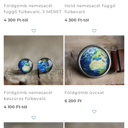
Földgömb nemesacél
Hold nemesacél függő
függő fülbevaló, 3 MÉRET
fülbevaló
4 300
Ft
-tól
4 300
Ft
-tól
Földgömb nemesacél
Földgömb övcsat
beszúrós fülbevaló
6 200
Ft
4 100
Ft
-tól