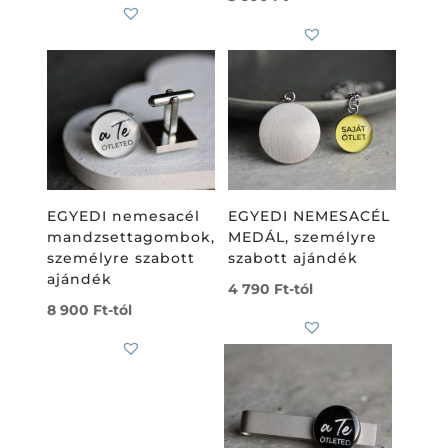
EGYEDI nemesacél
EGYEDI NEMESACÉL
mandzsettagombok,
MEDÁL, személyre
személyre szabott
szabott ajándék
ajándék
4 790
Ft
-tól
8 900
Ft
-tól