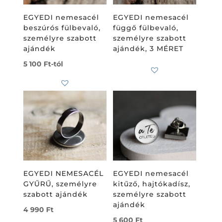
EGYEDI nemesacél
EGYEDI nemesacél
beszúrós fülbevaló,
függő fülbevaló,
személyre szabott
személyre szabott
ajándék
ajándék, 3 MÉRET
5 100
Ft
-tól
EGYEDI NEMESACÉL
EGYEDI nemesacél
GYŰRŰ, személyre
kitűző, hajtókadísz,
szabott ajándék
személyre szabott
ajándék
4 990
Ft
5 600
Ft