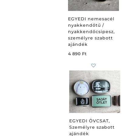
EGYEDI nemesacél
Subtotal
0
Ft
nyakkendőtű /
nyakkendőcsipesz,
személyre szabott
ajándék
4 890
Ft
EGYEDI ÖVCSAT,
Személyre szabott
ajándék