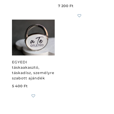
7 200
Ft
EGYEDI
táskaakasztó,
táskadísz, személyre
szabott ajándék
5 400
Ft