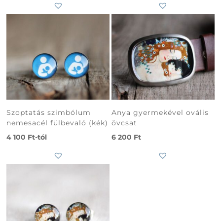
Szoptatás szimbólum
Anya gyermekével ovális
nemesacél fülbevaló (kék)
övcsat
4 100
Ft
-tól
6 200
Ft