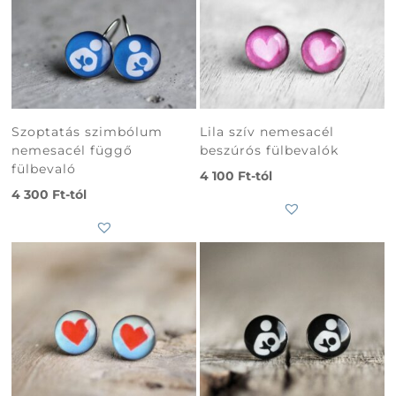
Szoptatás szimbólum
Lila szív nemesacél
nemesacél függő
beszúrós fülbevalók
fülbevaló
4 100
Ft
-tól
4 300
Ft
-tól