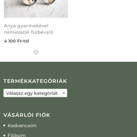
Anya gyermekével
nemesacél fülbevaló
4 100
Ft
-tól
TERMÉKKATEGÓRIÁK
Válassz egy kategóriát
VÁSÁRLÓI FIÓK
Kedvenceim
Fiókom