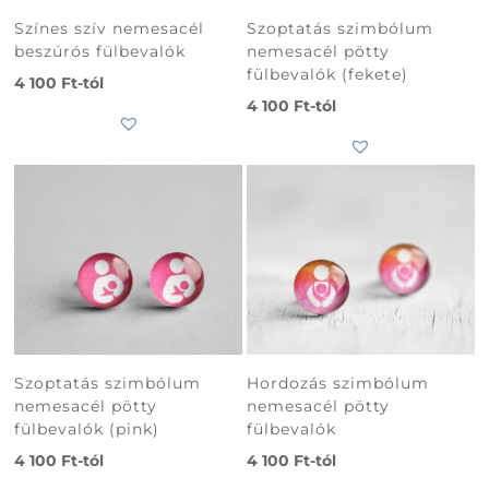
Színes szív nemesacél
Szoptatás szimbólum
beszúrós fülbevalók
nemesacél pötty
fülbevalók (fekete)
4 100
Ft
-tól
4 100
Ft
-tól
Szoptatás szimbólum
Hordozás szimbólum
nemesacél pötty
nemesacél pötty
fülbevalók (pink)
fülbevalók
Subtotal
0
Ft
4 100
Ft
-tól
4 100
Ft
-tól