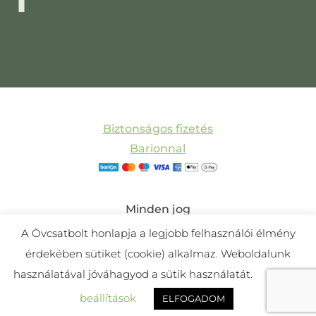
Biztonságos fizetés
Barionnal
Minden jog
fenntartva! © 2011-
A Övcsatbolt honlapja a legjobb felhasználói élmény
2025 Övcsatbolt |
érdekében sütiket (cookie) alkalmaz. Weboldalunk
Készítette:
Mira
használatával jóváhagyod a sütik használatát.
Cookie
Webdesign és
beállítások
ELFOGADOM
Marketing Studio